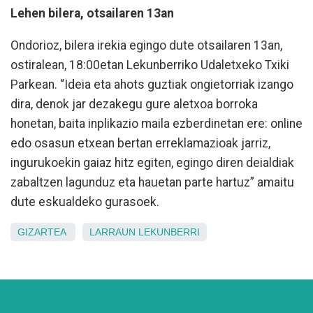
Lehen bilera, otsailaren 13an
Ondorioz, bilera irekia egingo dute otsailaren 13an,
ostiralean, 18:00etan Lekunberriko Udaletxeko Txiki
Parkean. “Ideia eta ahots guztiak ongietorriak izango
dira, denok jar dezakegu gure aletxoa borroka
honetan, baita inplikazio maila ezberdinetan ere: online
edo osasun etxean bertan erreklamazioak jarriz,
ingurukoekin gaiaz hitz egiten, egingo diren deialdiak
zabaltzen lagunduz eta hauetan parte hartuz” amaitu
dute eskualdeko gurasoek.
GIZARTEA
LARRAUN
LEKUNBERRI