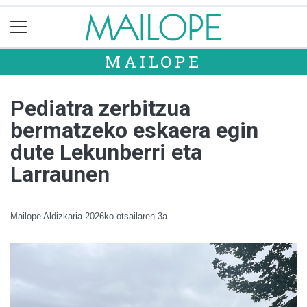
MAILOPE
Pediatra zerbitzua
bermatzeko eskaera egin
dute Lekunberri eta
Larraunen
Mailope Aldizkaria
2026ko otsailaren 3a