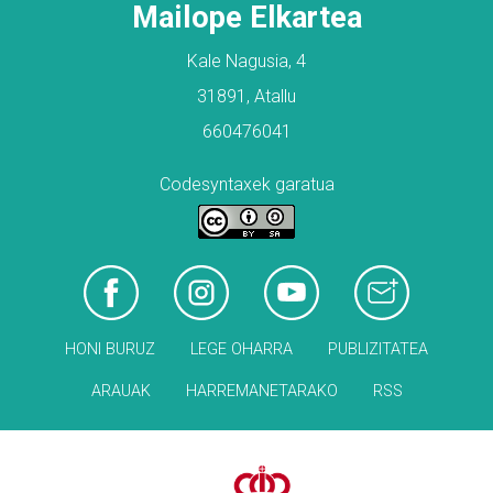
Mailope Elkartea
Kale Nagusia, 4
31891, Atallu
660476041
Codesyntaxek garatua
HONI BURUZ
LEGE OHARRA
PUBLIZITATEA
ARAUAK
HARREMANETARAKO
RSS