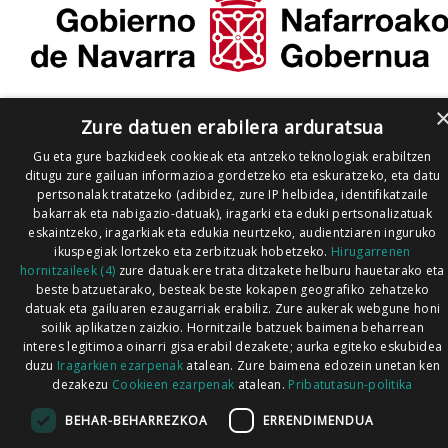
Zure datuen erabilera arduratsua
Gu eta gure bazkideek cookieak eta antzeko teknologiak erabiltzen
ditugu zure gailuan informazioa gordetzeko eta eskuratzeko, eta datu
pertsonalak tratatzeko (adibidez, zure IP helbidea, identifikatzaile
bakarrak eta nabigazio-datuak), iragarki eta eduki pertsonalizatuak
eskaintzeko, iragarkiak eta edukia neurtzeko, audientziaren inguruko
ikuspegiak lortzeko eta zerbitzuak hobetzeko.
Hirugarrenen
hornitzaileek (4)
zure datuak ere trata ditzakete helburu hauetarako eta
beste batzuetarako, besteak beste kokapen geografiko zehatzeko
datuak eta gailuaren ezaugarriak erabiliz. Zure aukerak webgune honi
soilik aplikatzen zaizkio. Hornitzaile batzuek baimena beharrean
interes legitimoa oinarri gisa erabil dezakete; aurka egiteko eskubidea
duzu
Iragarkien ezarpenak
atalean. Zure baimena edozein unetan ken
dezakezu
Cookieen ezarpenak
atalean.
Pribatutasun-politika
BEHAR-BEHARREZKOA
ERRENDIMENDUA