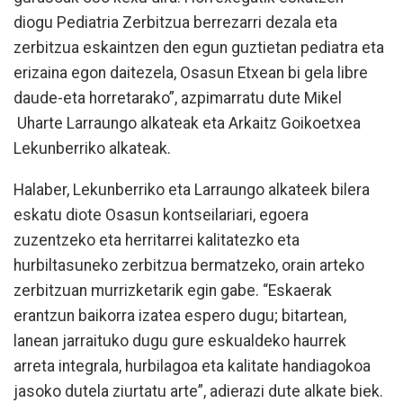
diogu Pediatria Zerbitzua berrezarri dezala eta
zerbitzua eskaintzen den egun guztietan pediatra eta
erizaina egon daitezela, Osasun Etxean bi gela libre
daude-eta horretarako”, azpimarratu dute Mikel
Uharte Larraungo alkateak eta Arkaitz Goikoetxea
Lekunberriko alkateak.
Halaber, Lekunberriko eta Larraungo alkateek bilera
eskatu diote Osasun kontseilariari, egoera
zuzentzeko eta herritarrei kalitatezko eta
hurbiltasuneko zerbitzua bermatzeko, orain arteko
zerbitzuan murrizketarik egin gabe. “Eskaerak
erantzun baikorra izatea espero dugu; bitartean,
lanean jarraituko dugu gure eskualdeko haurrek
arreta integrala, hurbilagoa eta kalitate handiagokoa
jasoko dutela ziurtatu arte”, adierazi dute alkate biek.