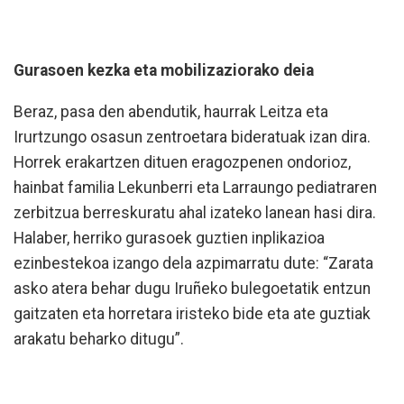
Gurasoen kezka eta mobilizaziorako deia
Beraz, pasa den abendutik, haurrak Leitza eta
Irurtzungo osasun zentroetara bideratuak izan dira.
Horrek erakartzen dituen eragozpenen ondorioz,
hainbat familia Lekunberri eta Larraungo pediatraren
zerbitzua berreskuratu ahal izateko lanean hasi dira.
Halaber, herriko gurasoek guztien inplikazioa
ezinbestekoa izango dela azpimarratu dute: “Zarata
asko atera behar dugu Iruñeko bulegoetatik entzun
gaitzaten eta horretara iristeko bide eta ate guztiak
arakatu beharko ditugu”.