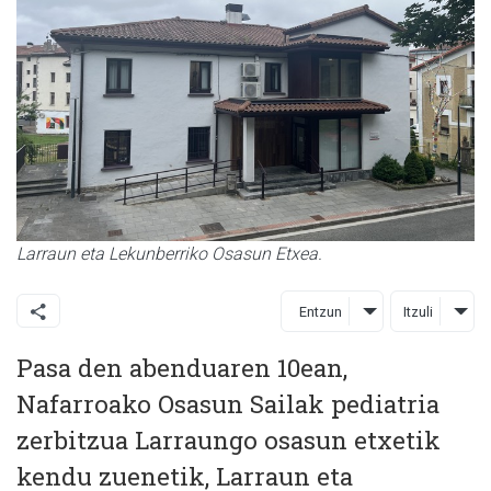
Larraun eta Lekunberriko Osasun Etxea.
Entzun
Itzuli
Pasa den abenduaren 10ean,
Nafarroako Osasun Sailak pediatria
zerbitzua Larraungo osasun etxetik
kendu zuenetik, Larraun eta