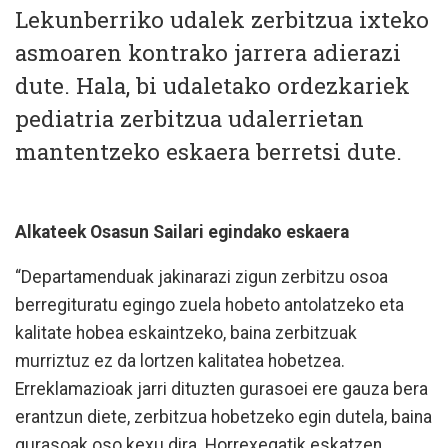
Lekunberriko udalek zerbitzua ixteko
asmoaren kontrako jarrera adierazi
dute. Hala, bi udaletako ordezkariek
pediatria zerbitzua udalerrietan
mantentzeko eskaera berretsi dute.
Alkateek Osasun Sailari egindako eskaera
“Departamenduak jakinarazi zigun zerbitzu osoa
berregituratu egingo zuela hobeto antolatzeko eta
kalitate hobea eskaintzeko, baina zerbitzuak
murriztuz ez da lortzen kalitatea hobetzea.
Erreklamazioak jarri dituzten gurasoei ere gauza bera
erantzun diete, zerbitzua hobetzeko egin dutela, baina
gurasoak oso kexu dira. Horrexegatik eskatzen