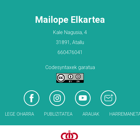
Mailope Elkartea
Kale Nagusia, 4
31891, Atallu
660476041
Codesyntaxek garatua
LEGE OHARRA
PUBLIZITATEA
ARAUAK
HARREMANET