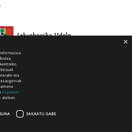
×
 informazioa
lbidea,
skaintzeko,
rbitzuak
etarako eta
 ezaugarriak
 baimena
zu
Iragarkien
k
atalean.
EITIA GUKA
AZKOITIA GUKA
BARRENA
GUKA
GUKA TELEBISTA
HIRUKA
SUNA
SAILKATU GABE
Z GUKA
ZUMAIA GUKA
28 KANALA