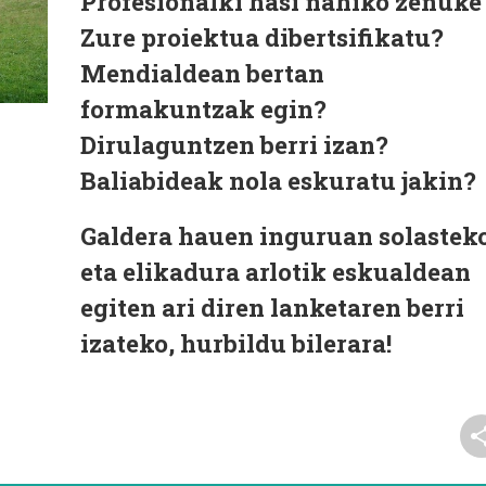
Profesionalki hasi nahiko zenuke
Zure proiektua dibertsifikatu?
Mendialdean bertan
formakuntzak egin?
Dirulaguntzen berri izan?
Baliabideak nola eskuratu jakin?
Galdera hauen inguruan solastek
eta elikadura arlotik eskualdean
egiten ari diren lanketaren berri
izateko, hurbildu bilerara!