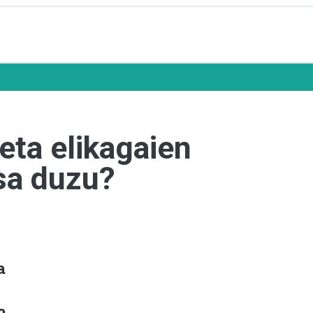
eta elikagaien
sa duzu?
a