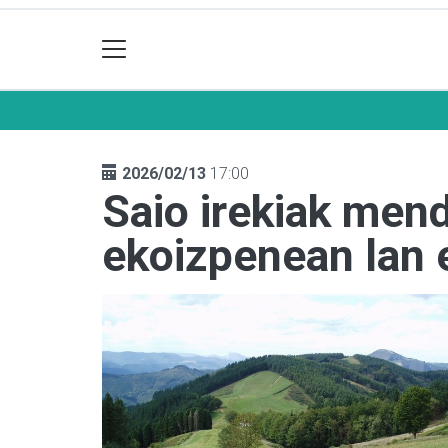
2026/02/13
17:00
Saio irekiak mend
ekoizpenean lan 