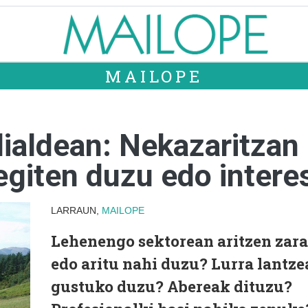
MAILOPE
ialdean: Nekazaritzan 
egiten duzu edo intere
LARRAUN,
MAILOPE
Lehenengo sektorean aritzen zara
edo aritu nahi duzu? Lurra lantze
gustuko duzu? Abereak dituzu?