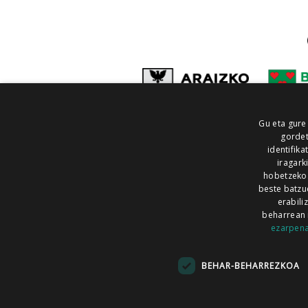
Gu eta gure
gordet
identifika
iragark
hobetzeko
beste batzu
erabili
beharrean 
ezarpen
AIARALDEA
AIKOR
AIURRI
ALEA
BEGITU
ERRAN
EUSKALERRIA IRRA
BEHAR-BEHARREZKOA
KRONIKA
MAILOPE
NOAUA
O