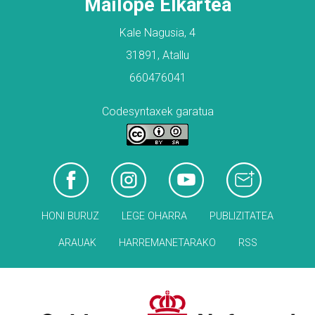
Mailope Elkartea
Kale Nagusia, 4
31891, Atallu
660476041
Codesyntaxek garatua
HONI BURUZ
LEGE OHARRA
PUBLIZITATEA
ARAUAK
HARREMANETARAKO
RSS