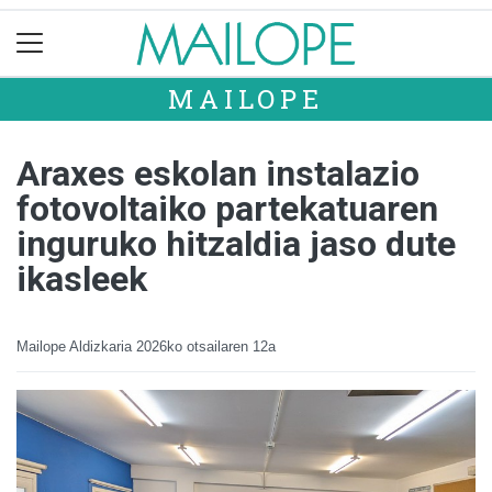
MAILOPE
Araxes eskolan instalazio
fotovoltaiko partekatuaren
inguruko hitzaldia jaso dute
ikasleek
Mailope Aldizkaria
2026ko otsailaren 12a