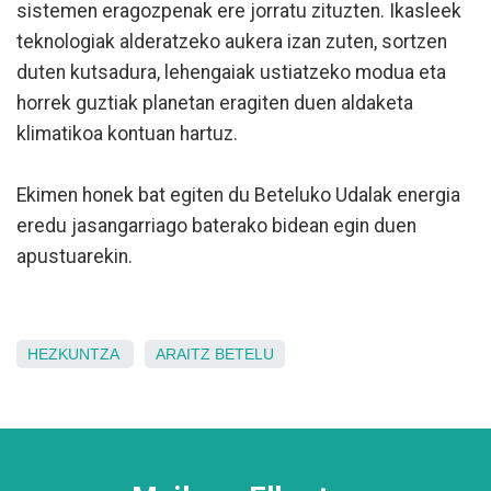
sistemen eragozpenak ere jorratu zituzten. Ikasleek
teknologiak alderatzeko aukera izan zuten, sortzen
duten kutsadura, lehengaiak ustiatzeko modua eta
horrek guztiak planetan eragiten duen aldaketa
klimatikoa kontuan hartuz.
Ekimen honek bat egiten du Beteluko Udalak energia
eredu jasangarriago baterako bidean egin duen
apustuarekin.
HEZKUNTZA
ARAITZ
BETELU