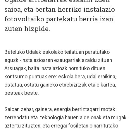
saioa, eta bertan herriko instalazio
fotovoltaiko partekatu berria izan
zuten hizpide.
Beteluko Udalak eskolako teilatuan paratutako
eguzki-instalazioaren ezaugarriak azaldu zituen
Arsuagak, baita instalazioak hornituko dituen
kontsumo puntuak ere: eskola bera, udal eraikina,
ostatua, ostatu gaineko etxebizitzak eta elkartea,
besteak beste.
Saioan zehar, gainera, energia berriztagarri motak
zerrendatu eta teknologia hauen alde onak eta mugak
aztertu zituzten, eta erregai fosiletan oinarritutako