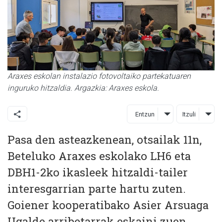
Araxes eskolan instalazio fotovoltaiko partekatuaren
inguruko hitzaldia. Argazkia: Araxes eskola.
Entzun
Itzuli
Pasa den asteazkenean, otsailak 11n,
Beteluko Araxes eskolako LH6 eta
DBH1-2ko ikasleek hitzaldi-tailer
interesgarrian parte hartu zuten.
Goiener kooperatibako Asier Arsuaga
Ugalde arribetarrak eskaini zuen