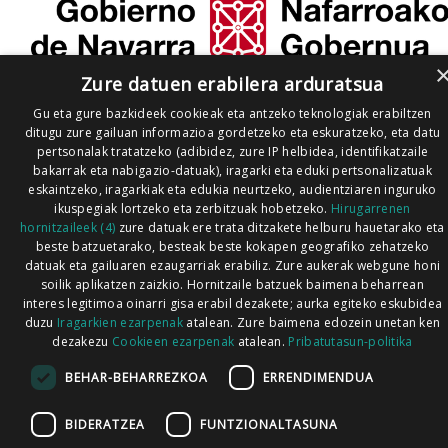
Zure datuen erabilera arduratsua
Gu eta gure bazkideek cookieak eta antzeko teknologiak erabiltzen
ditugu zure gailuan informazioa gordetzeko eta eskuratzeko, eta datu
pertsonalak tratatzeko (adibidez, zure IP helbidea, identifikatzaile
bakarrak eta nabigazio-datuak), iragarki eta eduki pertsonalizatuak
eskaintzeko, iragarkiak eta edukia neurtzeko, audientziaren inguruko
ikuspegiak lortzeko eta zerbitzuak hobetzeko.
Hirugarrenen
hornitzaileek (4)
zure datuak ere trata ditzakete helburu hauetarako eta
beste batzuetarako, besteak beste kokapen geografiko zehatzeko
datuak eta gailuaren ezaugarriak erabiliz. Zure aukerak webgune honi
soilik aplikatzen zaizkio. Hornitzaile batzuek baimena beharrean
interes legitimoa oinarri gisa erabil dezakete; aurka egiteko eskubidea
duzu
Iragarkien ezarpenak
atalean. Zure baimena edozein unetan ken
dezakezu
Cookieen ezarpenak
atalean.
Pribatutasun-politika
BEHAR-BEHARREZKOA
ERRENDIMENDUA
BIDERATZEA
FUNTZIONALTASUNA