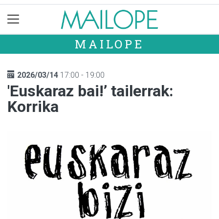
MAILOPE
2026/03/14
17:00 - 19:00
'Euskaraz bai!’ tailerrak:
Korrika