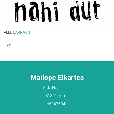
ALLI,
LARRAUN
Mailope Elkartea
Kale Nagusia, 4
31891, Atallu
660476041