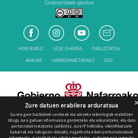
Codesyntaxek garatua
HONI BURUZ
LEGE OHARRA
PUBLIZITATEA
ARAUAK
HARREMANETARAKO
RSS
Zure datuen erabilera arduratsua
Gu eta gure bazkideek cookieak eta antzeko teknologiak erabiltzen
ditugu zure gailuan informazioa gordetzeko eta eskuratzeko, eta datu
pertsonalak tratatzeko (adibidez, zure IP helbidea, identifikatzaile
bakarrak eta nabigazio-datuak), iragarki eta eduki pertsonalizatuak
eskaintzeko, iragarkiak eta edukia neurtzeko, audientziaren inguruko