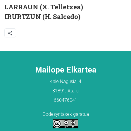
LARRAUN (X. Telletxea)
IRURTZUN (H. Salcedo)
Mailope Elkartea
Kale Nagusia, 4
31891, Atallu
660476041
Codesyntaxek garatua