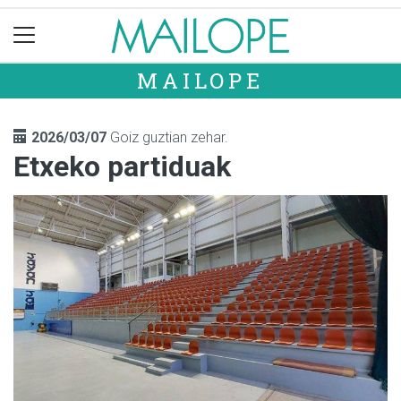
MAILOPE
2026/03/07
Goiz guztian zehar.
Etxeko partiduak