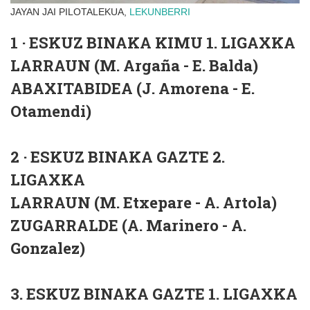
JAYAN JAI PILOTALEKUA,
LEKUNBERRI
1 · ESKUZ BINAKA KIMU 1. LIGAXKA
LARRAUN (M. Argaña - E. Balda)
ABAXITABIDEA (J. Amorena - E.
Otamendi)
2 · ESKUZ BINAKA GAZTE 2.
LIGAXKA
LARRAUN (M. Etxepare - A. Artola)
ZUGARRALDE (A. Marinero - A.
Gonzalez)
3. ESKUZ BINAKA GAZTE 1. LIGAXKA