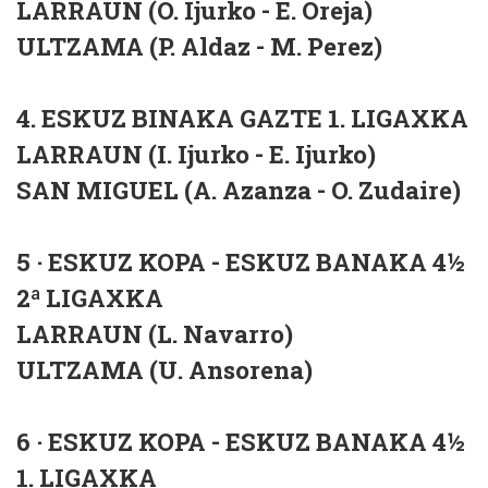
LARRAUN (O. Ijurko - E. Oreja)
ULTZAMA (P. Aldaz - M. Perez)
4. ESKUZ BINAKA GAZTE 1. LIGAXKA
LARRAUN (I. Ijurko - E. Ijurko)
SAN MIGUEL (A. Azanza - O. Zudaire)
5 · ESKUZ KOPA - ESKUZ BANAKA 4½
2ª LIGAXKA
LARRAUN (L. Navarro)
ULTZAMA (U. Ansorena)
6 · ESKUZ KOPA - ESKUZ BANAKA 4½
1. LIGAXKA