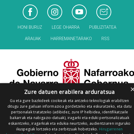
HONI BURUZ
LEGE OHARRA
PUBLIZITATEA
ARAUAK
HARREMANETARAKO
RSS
Zure datuen erabilera arduratsua
Gu eta gure bazkideek cookieak eta antzeko teknologiak erabiltzen
ditugu zure gailuan informazioa gordetzeko eta eskuratzeko, eta datu
pertsonalak tratatzeko (adibidez, zure IP helbidea, identifikatzaile
bakarrak eta nabigazio-datuak), iragarki eta eduki pertsonalizatuak
eskaintzeko, iragarkiak eta edukia neurtzeko, audientziaren inguruko
ikuspegiak lortzeko eta zerbitzuak hobetzeko.
Hirugarrenen