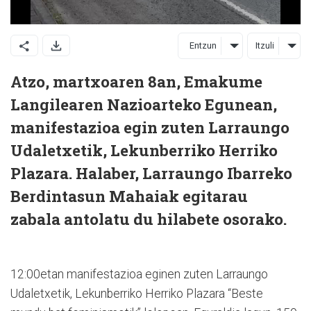
Entzun
Itzuli
Atzo, martxoaren 8an, Emakume
Langilearen Nazioarteko Egunean,
manifestazioa egin zuten Larraungo
Udaletxetik, Lekunberriko Herriko
Plazara. Halaber, Larraungo Ibarreko
Berdintasun Mahaiak egitarau
zabala antolatu du hilabete osorako.
12:00etan manifestazioa eginen zuten Larraungo
Udaletxetik, Lekunberriko Herriko Plazara “Beste