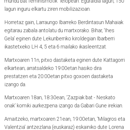
mundu bat feminismotik” lelopean. Eguraldia lagun, 150
lagun inguru elkartu ziren mobilizazioan.
Horretaz gain, Larraungo Ibarreko Berdintasun Mahaiak
egitarau zabala antolatu du martxorako. Bihar, ‘Ihes
Gela’ eginen dute Lekunberriko kiroldegian Ibarberri
ikastetxeko LH 4, 5 eta 6 mailako ikasleentzat.
Martxoaren 11n, pitxo dastaketa eginen dute Kattagorri
elkartean; arratsaldeko 19:00etan hasiko dira
prestatzen eta 20:00etan pitxo goxoen dastaketa
izango da.
Martxoaren 18an, 18:30ean, ‘Zazpiak bat - Neskato
onak’ komiki aurkezpena izango da Gabari Gune irekian.
Amaitzeko, martxoaren 21ean, 19:00etan, ‘Milagros eta
Valentzia’ antzezlana (euskaraz) eskainiko dute Lorena