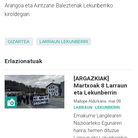
Arangoa eta Aintzane Baleztenak Lekunberriko
kiroldegian.
GIZARTEA
LARRAUN
LEKUNBERRI
Erlazionatuak
[ARGAZKIAK]
Martxoak 8 Larraun
eta Lekunberrin
Mailope Aldizkaria
mar 09
LARRAUN
LEKUNBERRI
Emakume Langilearen
Nazioarteko Egunaren
harira, hemen dituzue
Larraun eta Lekunberriko