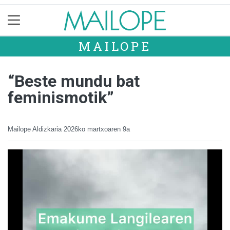
MAILOPE
“Beste mundu bat
feminismotik”
Mailope Aldizkaria
2026ko martxoaren 9a