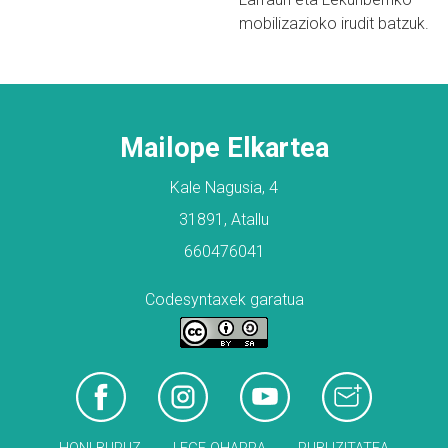
mobilizazioko irudit batzuk.
Mailope Elkartea
Kale Nagusia, 4
31891, Atallu
660476041
Codesyntaxek garatua