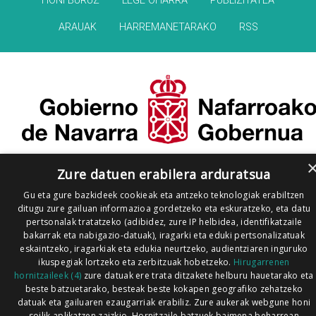
HONI BURUZ
LEGE OHARRA
PUBLIZITATEA
ARAUAK
HARREMANETARAKO
RSS
Zure datuen erabilera arduratsua
Gu eta gure bazkideek cookieak eta antzeko teknologiak erabiltzen
ditugu zure gailuan informazioa gordetzeko eta eskuratzeko, eta datu
pertsonalak tratatzeko (adibidez, zure IP helbidea, identifikatzaile
bakarrak eta nabigazio-datuak), iragarki eta eduki pertsonalizatuak
eskaintzeko, iragarkiak eta edukia neurtzeko, audientziaren inguruko
ikuspegiak lortzeko eta zerbitzuak hobetzeko.
Hirugarrenen
hornitzaileek (4)
zure datuak ere trata ditzakete helburu hauetarako eta
beste batzuetarako, besteak beste kokapen geografiko zehatzeko
datuak eta gailuaren ezaugarriak erabiliz. Zure aukerak webgune honi
soilik aplikatzen zaizkio. Hornitzaile batzuek baimena beharrean