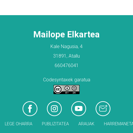
Mailope Elkartea
Kale Nagusia, 4
31891, Atallu
660476041
Codesyntaxek garatua
LEGE OHARRA
PUBLIZITATEA
ARAUAK
HARREMANET