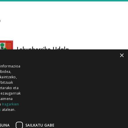
×
 informazioa
lbidea,
skaintzeko,
rbitzuak
etarako eta
 ezaugarriak
 baimena
zu
Iragarkien
k
atalean.
EITIA GUKA
AZKOITIA GUKA
BARRENA
GUKA
GUKA TELEBISTA
HIRUKA
SUNA
SAILKATU GABE
Z GUKA
ZUMAIA GUKA
28 KANALA