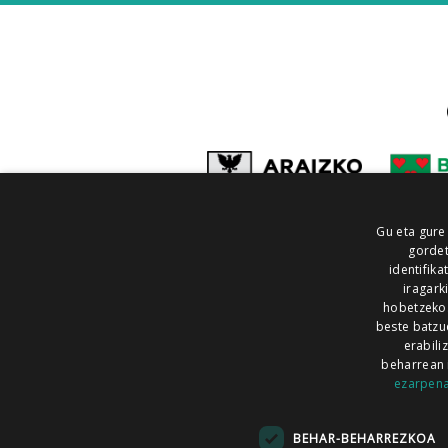
Gu eta gure
gordet
identifika
iragark
hobetzeko
beste batzu
erabili
beharrean 
ezarpen
AIARALDEA
AIKOR
AIURRI
ALEA
BEGITU
ERRAN
EUSKALERRIA IRRA
BEHAR-BEHARREZKOA
KRONIKA
MAILOPE
NOAUA
O