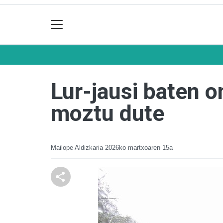
Lur-jausi baten o
moztu dute
Mailope Aldizkaria
2026ko martxoaren 15a