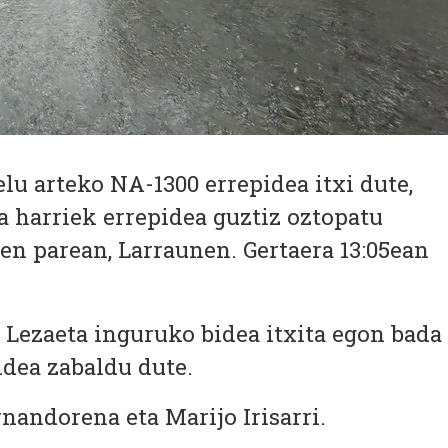
elu arteko NA-1300 errepidea itxi dute,
a harriek errepidea guztiz oztopatu
ren parean, Larraunen. Gertaera 13:05ean
 Lezaeta inguruko bidea itxita egon bada
idea zabaldu dute.
nandorena eta Marijo Irisarri.