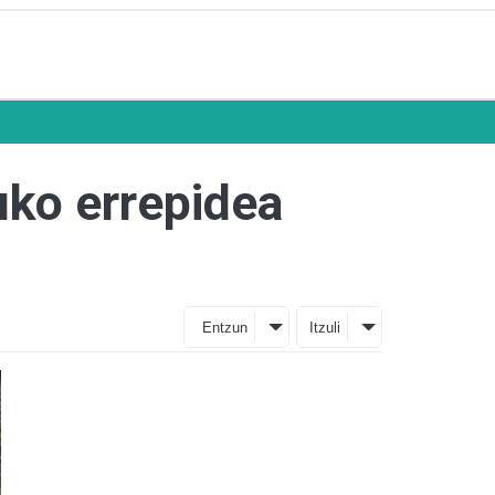
uko errepidea
Entzun
Itzuli