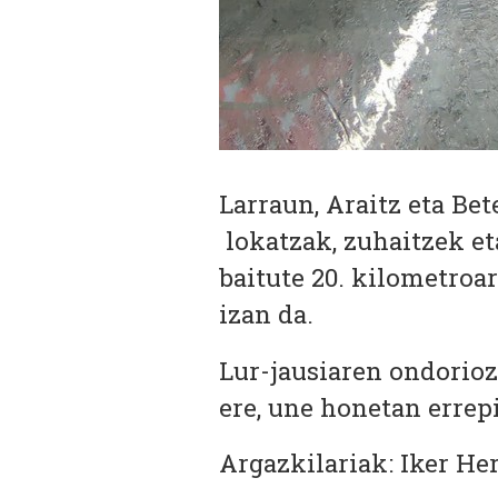
Larraun, Araitz eta Bet
lokatzak, zuhaitzek et
baitute 20. kilometroa
izan da.
Lur-jausiaren ondorioz
ere, une honetan errep
Argazkilariak: Iker Her