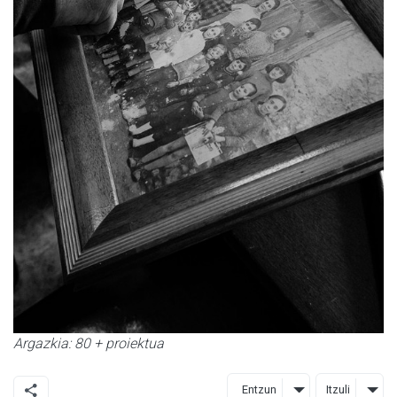
Argazkia: 80 + proiektua
Entzun
Itzuli