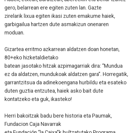
gero, belarrean ere egiten zuten lan. Gazte
zirelarik lixua egiten ikasi zuten emakume haiek,
garbigailua hartzen dute asmakizun onenaren
moduan.
Gizartea erritmo azkarrean aldatzen doan honetan,
80+eko hizketaldietako
batean jasotako hitzak azpimagarriak dira: “Mundua
ez da aldatzen, mundukoak aldatzen gara”. Horregatik,
garrantzitsua da adinekoengana hurbildu eta esateko
duten guztia entzutea, haiek asko bait dute
kontatzeko eta guk, ikasteko!
Herri bakoitzak badu bere historia eta Paumak,
Fundacion Caja Navarrak
eta Fundación “la Caixa”k bultzatutako Programa