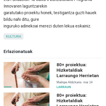
Innovaren laguntzarekin
garatutako proiektu honek, testigantza guzti hauek
bildu nahi ditu, gure
inguruko adinekoai merezi duten lekua eskainiz.
KULTURA
Erlazionatuak
80+ proiektua:
Hizketaldiak
Larraungo Herrietan
Mailope Aldizkaria
mai 14
LARRAUN
80+ proiektua:
Hizketaldiak