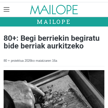
MAILOPE
80+: Begi berriekin begiratu
bide berriak aurkitzeko
80 + proiektua
2026ko maiatzaren 16a