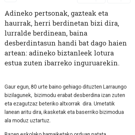
Adineko pertsonak, gazteak eta
haurrak, herri berdinetan bizi dira,
lurralde berdinean, baina
desberdintasun handi bat dago haien
artean: adineko biztanleek lotura
estua zuten ibarreko inguruarekin.
Gaur egun, 80 urte baino gehiago dituzten Larraungo
bizilagunek, bizimodu erabat desberdina izan zuten
eta ezagutzaz beteriko altxorrak dira. Umetatik
lanean aritu dira, ikasketak eta baserriko bizimodua
ala moduz uztartuz.
Bazen eskolako hamaiketako orduan patata