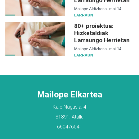
Larraungo Herrietan
Mailope Aldizkaria
mai 14
LARRAUN
80+ proiektua:
Hizketaldiak
Larraungo Herrietan
Mailope Aldizkaria
mai 14
LARRAUN
Mailope Elkartea
Kale Nagusia, 4
31891, Atallu
660476041