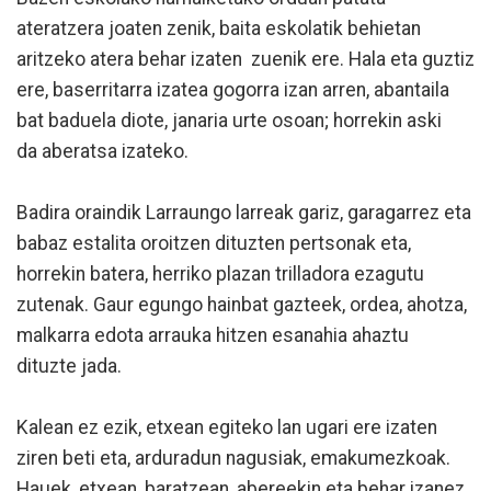
ateratzera joaten zenik, baita eskolatik behietan
aritzeko atera behar izaten zuenik ere. Hala eta guztiz
ere, baserritarra izatea gogorra izan arren, abantaila
bat baduela diote, janaria urte osoan; horrekin aski
da aberatsa izateko.
Badira oraindik Larraungo larreak gariz, garagarrez eta
babaz estalita oroitzen dituzten pertsonak eta,
horrekin batera, herriko plazan trilladora ezagutu
zutenak. Gaur egungo hainbat gazteek, ordea, ahotza,
malkarra edota arrauka hitzen esanahia ahaztu
dituzte jada.
Kalean ez ezik, etxean egiteko lan ugari ere izaten
ziren beti eta, arduradun nagusiak, emakumezkoak.
Hauek, etxean, baratzean, abereekin eta behar izanez