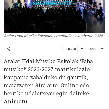
Aralar Udal Musika Eskolako emanaldia Lekunberrin 2026.
Entzun
Itzuli
Aralar Udal Musika Eskolak ‘Biba
musika!’ 2026-2027 matrikulazio
kanpaina zabalduko du gaurtik,
maiatzaren 31ra arte. Online edo
herriko udaletxean egin daiteke.
Animatu!