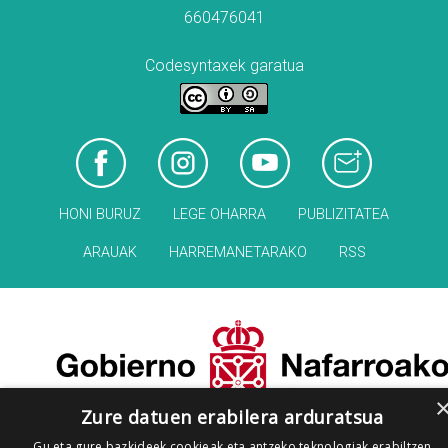
660476041
Codesyntaxek garatua
HONI BURUZ
LEGE OHARRA
PUBLIZITATEA
ARAUAK
HARREMANETARAKO
RSS
Zure datuen erabilera arduratsua
Gu eta gure bazkideek cookieak eta antzeko teknologiak erabiltzen