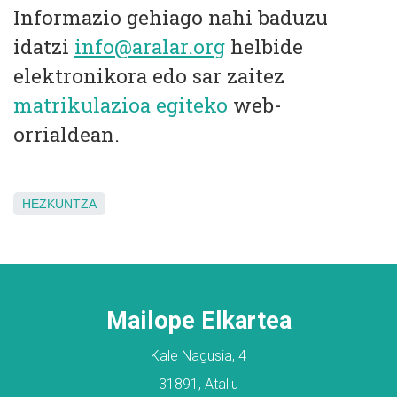
Informazio gehiago nahi baduzu
idatzi
info@aralar.org
helbide
elektronikora edo sar zaitez
matrikulazioa egiteko
web-
orrialdean.
HEZKUNTZA
Mailope Elkartea
Kale Nagusia, 4
31891, Atallu