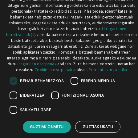
ditugu zure gailuan informazioa gordetzeko eta eskuratzeko, eta datu
pertsonalak tratatzeko (adibidez, zure IP helbidea, identifikatzaile
bakarrak eta nabigazio-datuak), iragarki eta eduki pertsonalizatuak
eskaintzeko, iragarkiak eta edukia neurtzeko, audientziaren inguruko
ikuspegiak lortzeko eta zerbitzuak hobetzeko.
Hirugarrenen
hornitzaileek (4)
zure datuak ere trata ditzakete helburu hauetarako eta
beste batzuetarako, besteak beste kokapen geografiko zehatzeko
datuak eta gailuaren ezaugarriak erabiliz. Zure aukerak webgune honi
soilik aplikatzen zaizkio. Hornitzaile batzuek baimena beharrean
interes legitimoa oinarri gisa erabil dezakete; aurka egiteko eskubidea
duzu
Iragarkien ezarpenak
atalean. Zure baimena edozein unetan ken
dezakezu
Cookieen ezarpenak
atalean.
Pribatutasun-politika
BEHAR-BEHARREZKOA
ERRENDIMENDUA
BIDERATZEA
FUNTZIONALTASUNA
SAILKATU GABE
GUZTIAK ONARTU
GUZTIAK UKATU