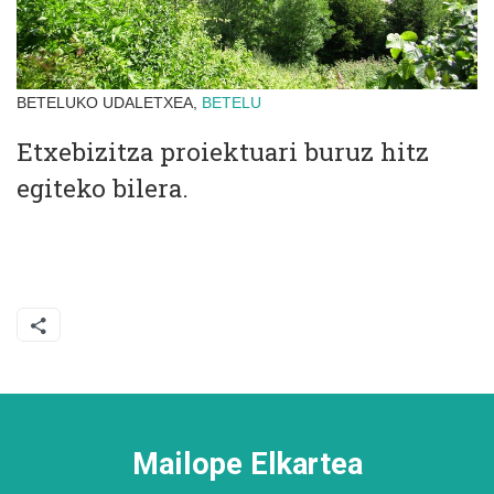
BETELUKO UDALETXEA,
BETELU
Etxebizitza proiektuari buruz hitz
egiteko bilera.
Mailope Elkartea