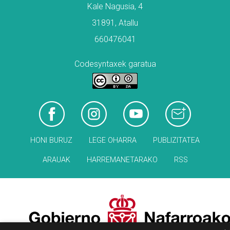
Kale Nagusia, 4
31891, Atallu
660476041
Codesyntaxek garatua
HONI BURUZ
LEGE OHARRA
PUBLIZITATEA
ARAUAK
HARREMANETARAKO
RSS