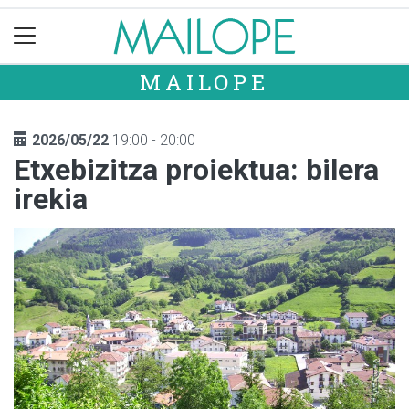
MAILOPE
2026/05/22
19:00 - 20:00
Etxebizitza proiektua: bilera
irekia