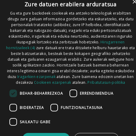
Zure datuen erabilera arduratsua
Gu eta gure bazkideek cookieak eta antzeko teknologiak erabiltzen
ditugu zure gailuan informazioa gordetzeko eta eskuratzeko, eta datu
pertsonalak tratatzeko (adibidez, zure IP helbidea, identifikatzaile
bakarrak eta nabigazio-datuak), iragarki eta eduki pertsonalizatuak
eskaintzeko, iragarkiak eta edukia neurtzeko, audientziaren inguruko
ikuspegiak lortzeko eta zerbitzuak hobetzeko.
Hirugarrenen
hornitzaileek (4)
zure datuak ere trata ditzakete helburu hauetarako eta
beste batzuetarako, besteak beste kokapen geografiko zehatzeko
datuak eta gailuaren ezaugarriak erabiliz. Zure aukerak webgune honi
soilik aplikatzen zaizkio. Hornitzaile batzuek baimena beharrean
interes legitimoa oinarri gisa erabil dezakete; aurka egiteko eskubidea
duzu
Iragarkien ezarpenak
atalean. Zure baimena edozein unetan ken
dezakezu
Cookieen ezarpenak
atalean.
Pribatutasun-politika
BEHAR-BEHARREZKOA
ERRENDIMENDUA
BIDERATZEA
FUNTZIONALTASUNA
SAILKATU GABE