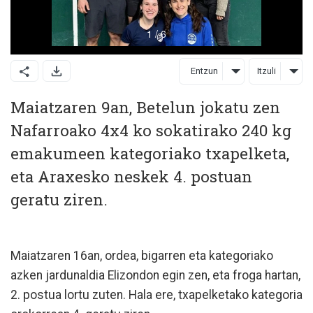
Entzun
Itzuli
Maiatzaren 9an, Betelun jokatu zen
Nafarroako 4x4 ko sokatirako 240 kg
emakumeen kategoriako txapelketa,
eta Araxesko neskek 4. postuan
geratu ziren.
Maiatzaren 16an, ordea, bigarren eta kategoriako
azken jardunaldia Elizondon egin zen, eta froga hartan,
2. postua lortu zuten. Hala ere, txapelketako kategoria