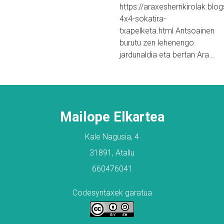
https://araxesherrikirolak.b
4x4-sokatira-
txapelketa.html Antsoainen
burutu zen lehenengo
jardunaldia eta bertan Ara…
Mailope Elkartea
Kale Nagusia, 4
31891, Atallu
660476041
Codesyntaxek garatua