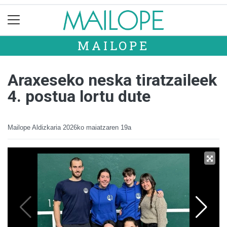
MAILOPE
Araxeseko neska tiratzaileek
4. postua lortu dute
Mailope Aldizkaria
2026ko maiatzaren 19a