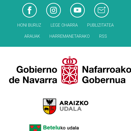
HONI BURUZ
LEGE OHARRA
PUBLIZITATEA
ARAUAK
HARREMANETARAKO
RSS