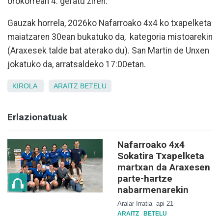
orokorrean 4. geratu ziren.
Gauzak horrela, 2026ko Nafarroako 4x4 ko txapelketa
maiatzaren 30ean bukatuko da, kategoria mistoarekin
(Araxesek talde bat aterako du). San Martin de Unxen
jokatuko da, arratsaldeko 17:00etan.
KIROLA
ARAITZ
BETELU
Erlazionatuak
Nafarroako 4x4
Sokatira Txapelketa
martxan da Araxesen
parte-hartze
nabarmenarekin
Aralar Irratia
api 21
ARAITZ
BETELU