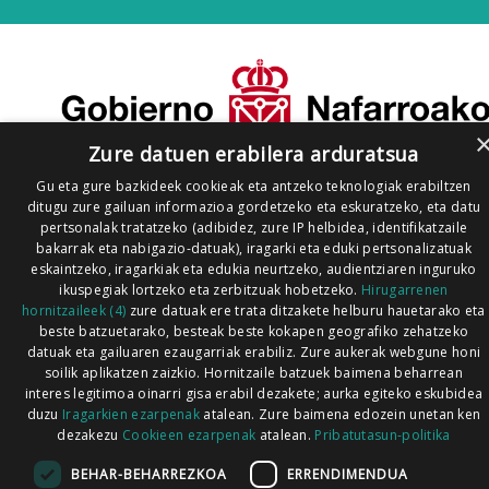
Zure datuen erabilera arduratsua
Gu eta gure bazkideek cookieak eta antzeko teknologiak erabiltzen
ditugu zure gailuan informazioa gordetzeko eta eskuratzeko, eta datu
pertsonalak tratatzeko (adibidez, zure IP helbidea, identifikatzaile
bakarrak eta nabigazio-datuak), iragarki eta eduki pertsonalizatuak
eskaintzeko, iragarkiak eta edukia neurtzeko, audientziaren inguruko
ikuspegiak lortzeko eta zerbitzuak hobetzeko.
Hirugarrenen
hornitzaileek (4)
zure datuak ere trata ditzakete helburu hauetarako eta
beste batzuetarako, besteak beste kokapen geografiko zehatzeko
datuak eta gailuaren ezaugarriak erabiliz. Zure aukerak webgune honi
soilik aplikatzen zaizkio. Hornitzaile batzuek baimena beharrean
interes legitimoa oinarri gisa erabil dezakete; aurka egiteko eskubidea
duzu
Iragarkien ezarpenak
atalean. Zure baimena edozein unetan ken
dezakezu
Cookieen ezarpenak
atalean.
Pribatutasun-politika
BEHAR-BEHARREZKOA
ERRENDIMENDUA