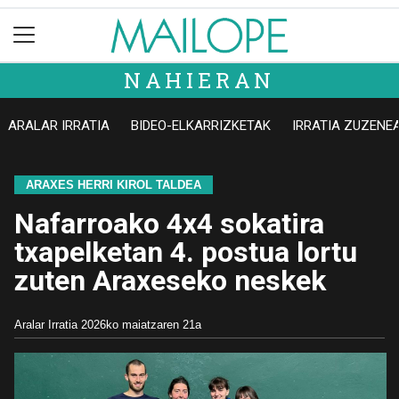
NAHIERAN
ARALAR IRRATIA
BIDEO-ELKARRIZKETAK
IRRATIA ZUZENE
ARAXES HERRI KIROL TALDEA
Nafarroako 4x4 sokatira
txapelketan 4. postua lortu
zuten Araxeseko neskek
Aralar Irratia
2026ko maiatzaren 21a