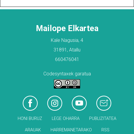
Mailope Elkartea
Kale Nagusia, 4
31891, Atallu
660476041
Codesyntaxek garatua
HONI BURUZ
LEGE OHARRA
PUBLIZITATEA
ARAUAK
HARREMANETARAKO
RSS