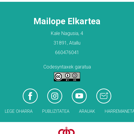
Mailope Elkartea
Kale Nagusia, 4
31891, Atallu
660476041
Codesyntaxek garatua
LEGE OHARRA
PUBLIZITATEA
ARAUAK
HARREMANET