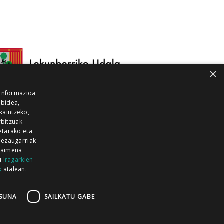
×
 informazioa
lbidea,
skaintzeko,
rbitzuak
etarako eta
 ezaugarriak
 baimena
zu
Iragarkien
k
atalean.
EITIA GUKA
AZKOITIA GUKA
BARRENA
GUKA
GUKA TELEBISTA
HIRUKA
SUNA
SAILKATU GABE
Z GUKA
ZUMAIA GUKA
28 KANALA