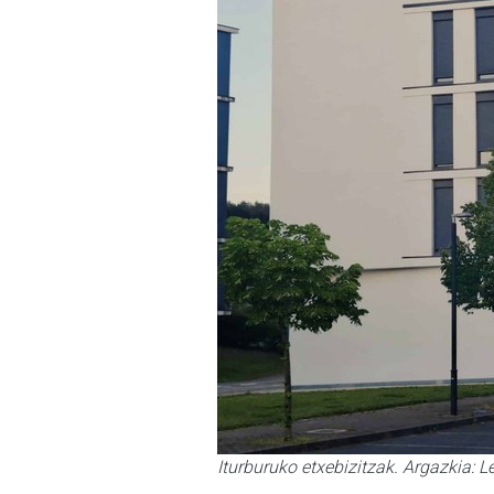
Iturburuko etxebizitzak. Argazkia: 