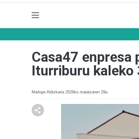
Casa47 enpresa p
Iturriburu kaleko
Mailope Aldizkaria
2026ko maiatzaren 29a