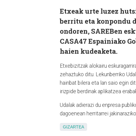
Etxeak urte luzez huts
berritu eta konpondu d
ondoren, SAREBen esku 
CASA47 Espainiako Go
haien kudeaketa.
Etxebizitzak alokairu eskuragarri
zehaztuko ditu. Lekunberriko Ud
hainbat bilera eta lan saio egin
irizpide berdinak aplikatzea erabak
Udalak adierazi du enpresa publik
dagoenean herritarrei jakinaraziko
GIZARTEA