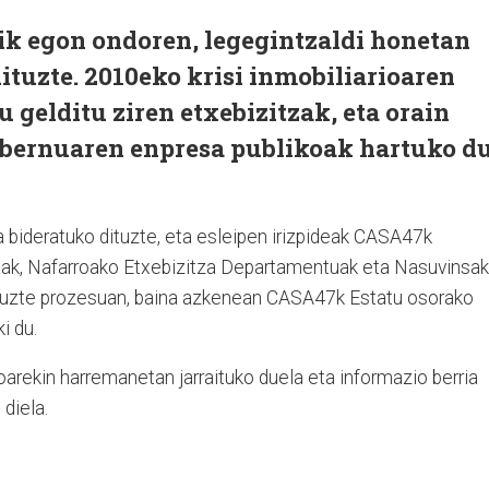
ik egon ondoren, legegintzaldi honetan
ituzte. 2010eko krisi inmobiliarioaren
gelditu ziren etxebizitzak, eta orain
bernuaren enpresa publikoak hartuko d
ra bideratuko dituzte, eta esleipen irizpideak CASA47k
alak, Nafarroako Etxebizitza Departamentuak eta Nasuvinsak
 dituzte prozesuan, baina azkenean CASA47k Estatu osorako
i du.
oarekin harremanetan jarraituko duela eta informazio berria
 diela.