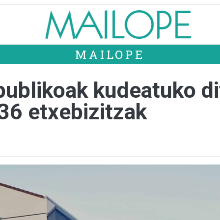
MAILOPE
ublikoak kudeatuko di
 36 etxebizitzak