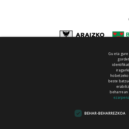
Gu eta gure
gordet
identifika
iragark
hobetzeko
beste batzu
erabili
beharrean 
ezarpen
AIARALDEA
AIKOR
AIURRI
ALEA
BEGITU
ERRAN
EUSKALERRIA IRRA
BEHAR-BEHARREZKOA
KRONIKA
MAILOPE
NOAUA
O