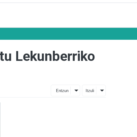
tu Lekunberriko
Entzun
Itzuli