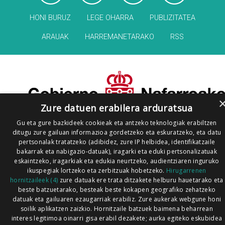
HONI BURUZ
LEGE OHARRA
PUBLIZITATEA
ARAUAK
HARREMANETARAKO
RSS
Zure datuen erabilera arduratsua
Gu eta gure bazkideek cookieak eta antzeko teknologiak erabiltzen
ditugu zure gailuan informazioa gordetzeko eta eskuratzeko, eta datu
pertsonalak tratatzeko (adibidez, zure IP helbidea, identifikatzaile
bakarrak eta nabigazio-datuak), iragarki eta eduki pertsonalizatuak
eskaintzeko, iragarkiak eta edukia neurtzeko, audientziaren inguruko
ikuspegiak lortzeko eta zerbitzuak hobetzeko.
Hirugarrenen
hornitzaileek (4)
zure datuak ere trata ditzakete helburu hauetarako eta
beste batzuetarako, besteak beste kokapen geografiko zehatzeko
datuak eta gailuaren ezaugarriak erabiliz. Zure aukerak webgune honi
soilik aplikatzen zaizkio. Hornitzaile batzuek baimena beharrean
interes legitimoa oinarri gisa erabil dezakete; aurka egiteko eskubidea