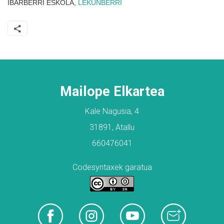
IBARBERRI ESKOLA,
LEKUNBERRI
Mailope Elkartea
Kale Nagusia, 4
31891, Atallu
660476041
Codesyntaxek garatua