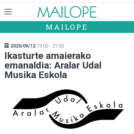
MAILOPE
2026/06/12
19:00 - 21:00
Ikasturte amaierako
emanaldia: Aralar Udal
Musika Eskola