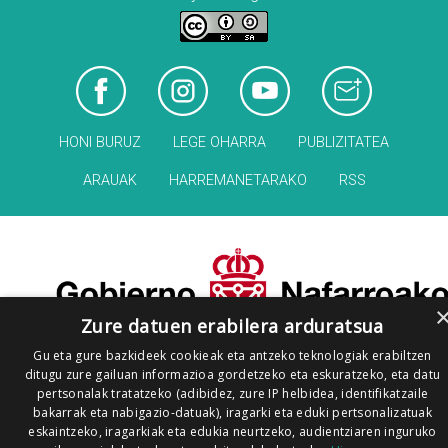
HONI BURUZ
LEGE OHARRA
PUBLIZITATEA
ARAUAK
HARREMANETARAKO
RSS
Zure datuen erabilera arduratsua
Gu eta gure bazkideek cookieak eta antzeko teknologiak erabiltzen
ditugu zure gailuan informazioa gordetzeko eta eskuratzeko, eta datu
pertsonalak tratatzeko (adibidez, zure IP helbidea, identifikatzaile
bakarrak eta nabigazio-datuak), iragarki eta eduki pertsonalizatuak
eskaintzeko, iragarkiak eta edukia neurtzeko, audientziaren inguruko