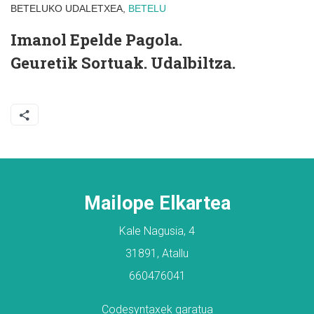
BETELUKO UDALETXEA,
BETELU
Imanol Epelde Pagola.
Geuretik Sortuak. Udalbiltza.
Mailope Elkartea
Kale Nagusia, 4
31891, Atallu
660476041
Codesyntaxek garatua