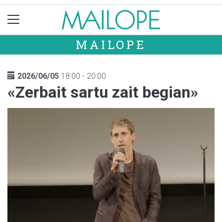
MAILOPE
2026/06/05
18:00 - 20:00
«Zerbait sartu zait begian»