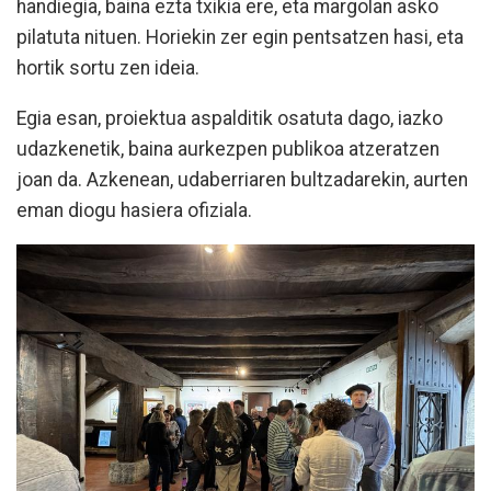
handiegia, baina ezta txikia ere, eta margolan asko
pilatuta nituen. Horiekin zer egin pentsatzen hasi, eta
hortik sortu zen ideia.
Egia esan, proiektua aspalditik osatuta dago, iazko
udazkenetik, baina aurkezpen publikoa atzeratzen
joan da. Azkenean, udaberriaren bultzadarekin, aurten
eman diogu hasiera ofiziala.