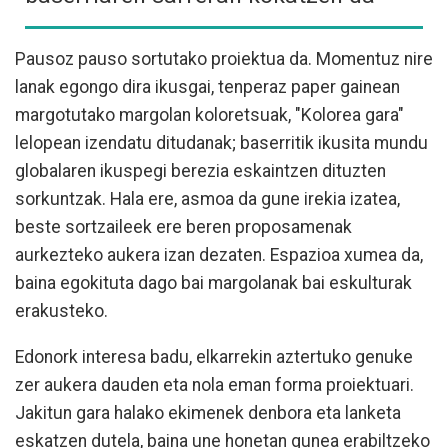
Pausoz pauso sortutako proiektua da. Momentuz nire
lanak egongo dira ikusgai, tenperaz paper gainean
margotutako margolan koloretsuak, "Kolorea gara"
lelopean izendatu ditudanak; baserritik ikusita mundu
globalaren ikuspegi berezia eskaintzen dituzten
sorkuntzak. Hala ere, asmoa da gune irekia izatea,
beste sortzaileek ere beren proposamenak
aurkezteko aukera izan dezaten. Espazioa xumea da,
baina egokituta dago bai margolanak bai eskulturak
erakusteko.
Edonork interesa badu, elkarrekin aztertuko genuke
zer aukera dauden eta nola eman forma proiektuari.
Jakitun gara halako ekimenek denbora eta lanketa
eskatzen dutela, baina une honetan gunea erabiltzeko