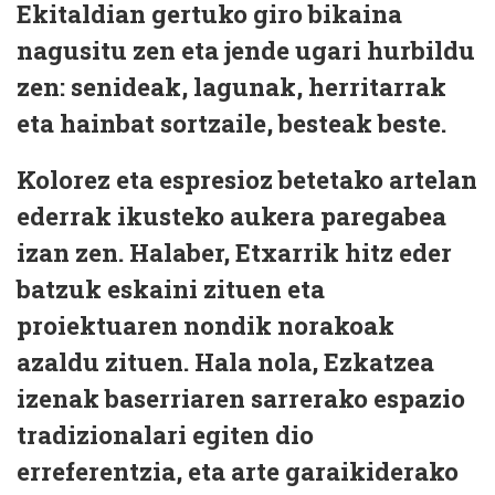
Ekitaldian gertuko giro bikaina
nagusitu zen eta jende ugari hurbildu
zen: senideak, lagunak, herritarrak
eta hainbat sortzaile, besteak beste.
Kolorez eta espresioz betetako artelan
ederrak ikusteko aukera paregabea
izan zen. Halaber, Etxarrik hitz eder
batzuk eskaini zituen eta
proiektuaren nondik norakoak
azaldu zituen. Hala nola, Ezkatzea
izenak baserriaren sarrerako espazio
tradizionalari egiten dio
erreferentzia, eta arte garaikiderako