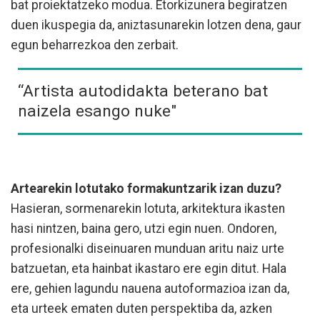
bat proiektatzeko modua. Etorkizunera begiratzen
duen ikuspegia da, aniztasunarekin lotzen dena, gaur
egun beharrezkoa den zerbait.
“Artista autodidakta beterano bat
naizela esango nuke"
Artearekin lotutako formakuntzarik izan duzu?
Hasieran, sormenarekin lotuta, arkitektura ikasten
hasi nintzen, baina gero, utzi egin nuen. Ondoren,
profesionalki diseinuaren munduan aritu naiz urte
batzuetan, eta hainbat ikastaro ere egin ditut. Hala
ere, gehien lagundu nauena autoformazioa izan da,
eta urteek ematen duten perspektiba da, azken