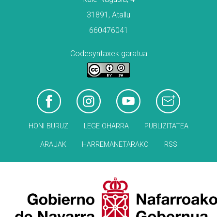
31891, Atallu
660476041
Codesyntaxek garatua
HONI BURUZ
LEGE OHARRA
PUBLIZITATEA
ARAUAK
HARREMANETARAKO
RSS