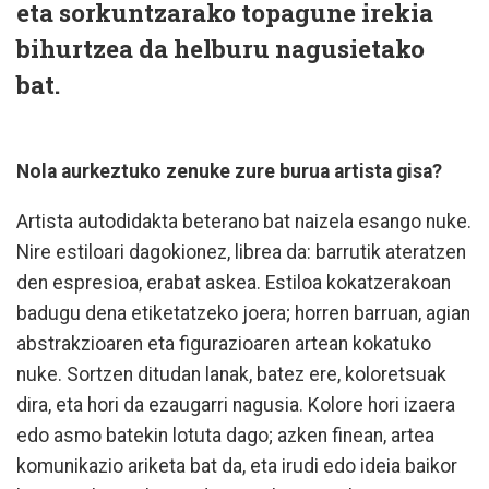
eta sorkuntzarako topagune irekia
bihurtzea da helburu nagusietako
bat.
Nola aurkeztuko zenuke zure burua artista gisa?
Artista autodidakta beterano bat naizela esango nuke.
Nire estiloari dagokionez, librea da: barrutik ateratzen
den espresioa, erabat askea. Estiloa kokatzerakoan
badugu dena etiketatzeko joera; horren barruan, agian
abstrakzioaren eta figurazioaren artean kokatuko
nuke. Sortzen ditudan lanak, batez ere, koloretsuak
dira, eta hori da ezaugarri nagusia. Kolore hori izaera
edo asmo batekin lotuta dago; azken finean, artea
komunikazio ariketa bat da, eta irudi edo ideia baikor