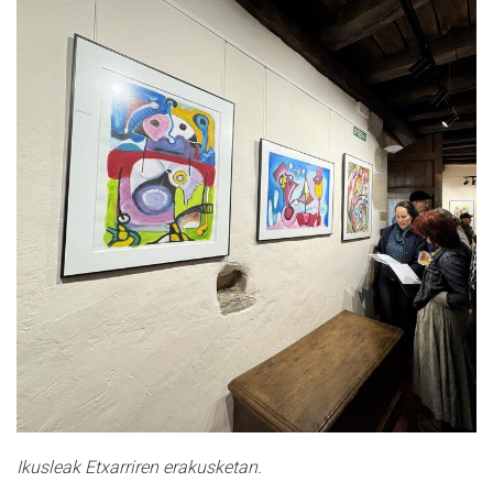
Ikusleak Etxarriren erakusketan.