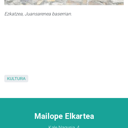
Ezkatzea, Juansarenea baserrian.
KULTURA
Mailope Elkartea
Kale Nagusia, 4