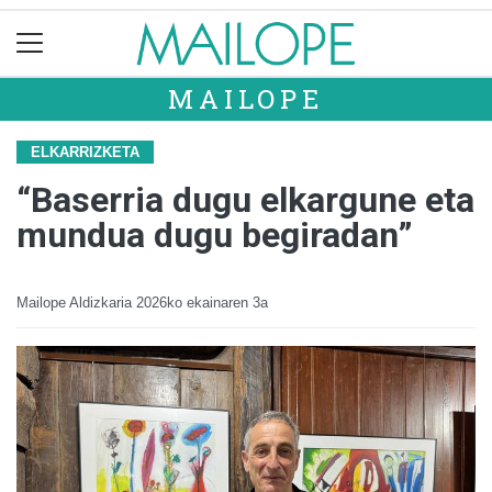
MAILOPE
ELKARRIZKETA
“Baserria dugu elkargune eta
mundua dugu begiradan”
Mailope Aldizkaria
2026ko ekainaren 3a