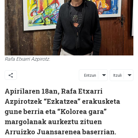
Rafa Etxarri Azpirotz.
Entzun
Itzuli
Apirilaren 18an, Rafa Etxarri
Azpirotzek “Ezkatzea” erakusketa
gune berria eta “Kolorea gara”
margolanak aurkeztu zituen
Arruizko Juansarenea baserrian.