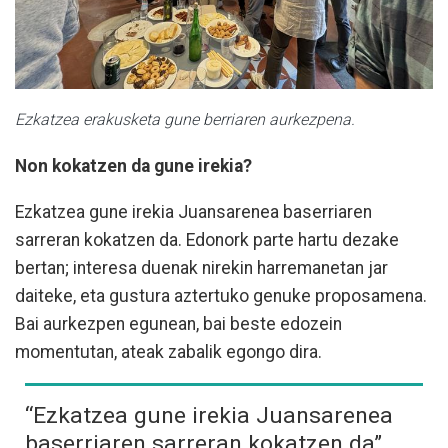
Ezkatzea erakusketa gune berriaren aurkezpena.
Non kokatzen da gune irekia?
Ezkatzea gune irekia Juansarenea baserriaren
sarreran kokatzen da. Edonork parte hartu dezake
bertan; interesa duenak nirekin harremanetan jar
daiteke, eta gustura aztertuko genuke proposamena.
Bai aurkezpen egunean, bai beste edozein
momentutan, ateak zabalik egongo dira.
“Ezkatzea gune irekia Juansarenea
baserriaren sarreran kokatzen da”