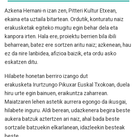
Azkena Hernani-n izan zen, Pitteri Kultur Etxean,
ekaina eta uztaila bitartean. Ordutik, konturatu naiz
erakusketak egiteko mugitu egin behar dela eta
kanpora irten. Hala ere, proiektu berrien bila ibili
beharrean, batez ere sortzen aritu naiz; azkenean, hau
ez da nire lanbidea, afizioa baizik, eta ordu asko
eskatzen ditu.
Hilabete honetan berriro izango dut
erakusketa Irurtzungo Pikuxar Euskal Txokoan, duela
hiru urte egin bainuen, eraikuntza zaharrean.
Maiatzaren lehen astetik aurrera egongo da ikusgai,
hilabete inguru. Aldi berean, udazkenera begira beste
aukera batzuk aztertzen ari naiz, ahal bada beste
sortzaile batzuekin elkarlanean, idazleekin besteak
beste.