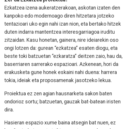
Ezkatzea izena aukeratzerakoan, askotan izaten den
kanpoko edo modernoago diren hitzetara jotzeko
tentazioari uko egin nahi izan nion, eta bertako hitzek
duten indarra mantentzea interesgarriagoa iruditu
zitzaidan. Kasu honetan, gainera, nire ideiarekin oso
ongi lotzen da: gurean “ezkatzea” esaten diogu, eta
beste toki batzuetan “ezkaratza” deitzen zaio, hau da,
baserriaren sarrerako espazioari. Azkenean, hori da
erakusketa gune honek eskaini nahi duena: harrera
tokia, ideiak eta proposamenak jasotzeko lekua.
Proiektua ez zen agian hausnarketa sakon baten
ondorioz sortu; batzuetan, gauzak bat-batean iristen
dira.
Hasieran espazio xume baina atsegin bat nuen, ez