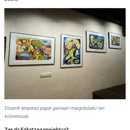
Etxarrik tenperaz paper gainean margotutako lan
koloretsuak.
Zer da Ezkatzea proiektua?