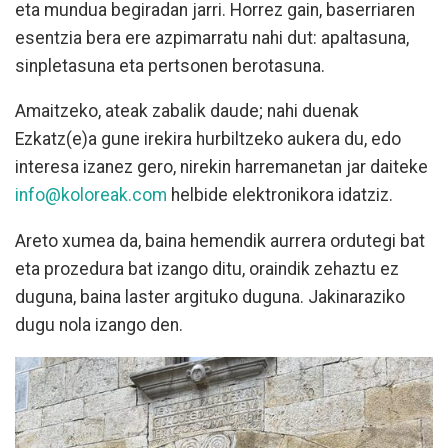
eta mundua begiradan jarri. Horrez gain, baserriaren
esentzia bera ere azpimarratu nahi dut: apaltasuna,
sinpletasuna eta pertsonen berotasuna.
Amaitzeko, ateak zabalik daude; nahi duenak
Ezkatz(e)a gune irekira hurbiltzeko aukera du, edo
interesa izanez gero, nirekin harremanetan jar daiteke
info@koloreak.com
helbide elektronikora idatziz.
Areto xumea da, baina hemendik aurrera ordutegi bat
eta prozedura bat izango ditu, oraindik zehaztu ez
duguna, baina laster argituko duguna. Jakinaraziko
dugu nola izango den.