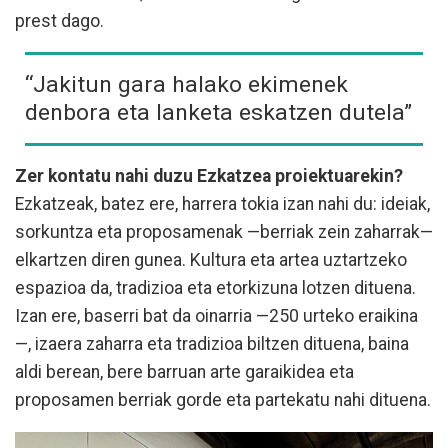
prest dago.
“Jakitun gara halako ekimenek
denbora eta lanketa eskatzen dutela”
Zer kontatu nahi duzu Ezkatzea proiektuarekin?
Ezkatzeak, batez ere, harrera tokia izan nahi du: ideiak,
sorkuntza eta proposamenak —berriak zein zaharrak—
elkartzen diren gunea. Kultura eta artea uztartzeko
espazioa da, tradizioa eta etorkizuna lotzen dituena.
Izan ere, baserri bat da oinarria —250 urteko eraikina
—, izaera zaharra eta tradizioa biltzen dituena, baina
aldi berean, bere barruan arte garaikidea eta
proposamen berriak gorde eta partekatu nahi dituena.