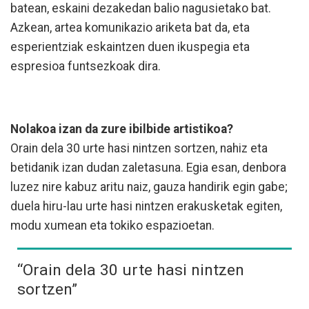
batean, eskaini dezakedan balio nagusietako bat.
Azkean, artea komunikazio ariketa bat da, eta
esperientziak eskaintzen duen ikuspegia eta
espresioa funtsezkoak dira.
Nolakoa izan da zure ibilbide artistikoa?
Orain dela 30 urte hasi nintzen sortzen, nahiz eta
betidanik izan dudan zaletasuna. Egia esan, denbora
luzez nire kabuz aritu naiz, gauza handirik egin gabe;
duela hiru-lau urte hasi nintzen erakusketak egiten,
modu xumean eta tokiko espazioetan.
“Orain dela 30 urte hasi nintzen
sortzen”