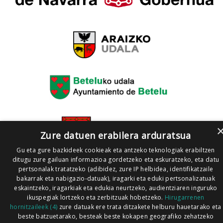
Zure datuen erabilera arduratsua
Gu eta gure bazkideek cookieak eta antzeko teknologiak erabiltzen
ditugu zure gailuan informazioa gordetzeko eta eskuratzeko, eta datu
pertsonalak tratatzeko (adibidez, zure IP helbidea, identifikatzaile
bakarrak eta nabigazio-datuak), iragarki eta eduki pertsonalizatuak
eskaintzeko, iragarkiak eta edukia neurtzeko, audientziaren inguruko
ikuspegiak lortzeko eta zerbitzuak hobetzeko.
Hirugarrenen
hornitzaileek (4)
zure datuak ere trata ditzakete helburu hauetarako eta
beste batzuetarako, besteak beste kokapen geografiko zehatzeko