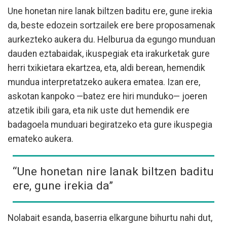
Une honetan nire lanak biltzen baditu ere, gune irekia
da, beste edozein sortzailek ere bere proposamenak
aurkezteko aukera du. Helburua da egungo munduan
dauden eztabaidak, ikuspegiak eta irakurketak gure
herri txikietara ekartzea, eta, aldi berean, hemendik
mundua interpretatzeko aukera ematea. Izan ere,
askotan kanpoko —batez ere hiri munduko— joeren
atzetik ibili gara, eta nik uste dut hemendik ere
badagoela munduari begiratzeko eta gure ikuspegia
emateko aukera.
“Une honetan nire lanak biltzen baditu
ere, gune irekia da”
Nolabait esanda, baserria elkargune bihurtu nahi dut,