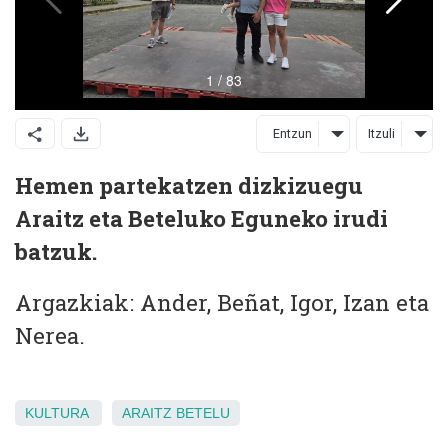
Entzun
Itzuli
Hemen partekatzen dizkizuegu
Araitz eta Beteluko Eguneko irudi
batzuk.
Argazkiak: Ander, Beñat, Igor, Izan eta
Nerea.
KULTURA
ARAITZ
BETELU