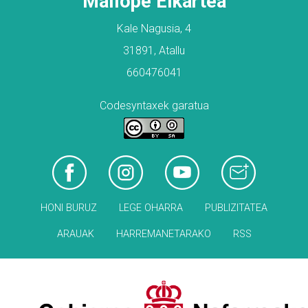
Mailope Elkartea
Kale Nagusia, 4
31891, Atallu
660476041
Codesyntaxek garatua
HONI BURUZ
LEGE OHARRA
PUBLIZITATEA
ARAUAK
HARREMANETARAKO
RSS