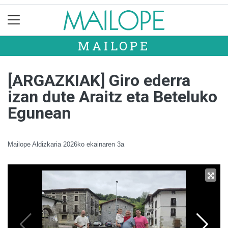
MAILOPE
[ARGAZKIAK] Giro ederra
izan dute Araitz eta Beteluko
Egunean
Mailope Aldizkaria
2026ko ekainaren 3a