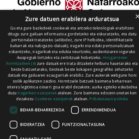
Zure datuen erabilera arduratsua
Gu eta gure bazkideek cookieak eta antzeko teknologiak erabiltzen
ditugu zure gailuan informazioa gordetzeko eta eskuratzeko, eta datu
pertsonalak tratatzeko (adibidez, zure IP helbidea, identifikatzaile
bakarrak eta nabigazio-datuak), iragarki eta eduki pertsonalizatuak
eskaintzeko, iragarkiak eta edukia neurtzeko, audientziaren inguruko
ikuspegiak lortzeko eta zerbitzuak hobetzeko.
Hirugarrenen
hornitzaileek (4)
zure datuak ere trata ditzakete helburu hauetarako eta
beste batzuetarako, besteak beste kokapen geografiko zehatzeko
datuak eta gailuaren ezaugarriak erabiliz. Zure aukerak webgune honi
soilik aplikatzen zaizkio. Hornitzaile batzuek baimena beharrean
interes legitimoa oinarri gisa erabil dezakete; aurka egiteko eskubidea
duzu
Iragarkien ezarpenak
atalean. Zure baimena edozein unetan ken
dezakezu
Cookieen ezarpenak
atalean.
Pribatutasun-politika
BEHAR-BEHARREZKOA
ERRENDIMENDUA
BIDERATZEA
FUNTZIONALTASUNA