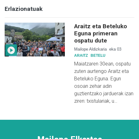
Erlazionatuak
Araitz eta Beteluko
Eguna primeran
ospatu dute
Mailope Aldizkaria
eka 03
ARAITZ
BETELU
Maiatzaren 30ean, ospatu
zuten aurtengo Araitz eta
Beteluko Eguna. Egun
osoan zehar adin
guztientzako jarduerak izan
ziren: txistulariak, u…