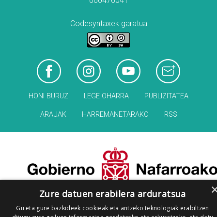
660476041
Codesyntaxek garatua
HONI BURUZ
LEGE OHARRA
PUBLIZITATEA
ARAUAK
HARREMANETARAKO
RSS
Zure datuen erabilera arduratsua
Gu eta gure bazkideek cookieak eta antzeko teknologiak erabiltzen