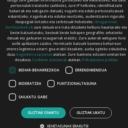
ditugu zure gailuan informazioa gordetzeko eta eskuratzeko, eta datu
pertsonalak tratatzeko (adibidez, zure IP helbidea, identifikatzaile
bakarrak eta nabigazio-datuak), iragarki eta eduki pertsonalizatuak
eskaintzeko, iragarkiak eta edukia neurtzeko, audientziaren inguruko
ikuspegiak lortzeko eta zerbitzuak hobetzeko.
Hirugarrenen
hornitzaileek (4)
zure datuak ere trata ditzakete helburu hauetarako eta
beste batzuetarako, besteak beste kokapen geografiko zehatzeko
datuak eta gailuaren ezaugarriak erabiliz. Zure aukerak webgune honi
soilik aplikatzen zaizkio. Hornitzaile batzuek baimena beharrean
interes legitimoa oinarri gisa erabil dezakete; aurka egiteko eskubidea
duzu
Iragarkien ezarpenak
atalean. Zure baimena edozein unetan ken
dezakezu
Cookieen ezarpenak
atalean.
Pribatutasun-politika
BEHAR-BEHARREZKOA
ERRENDIMENDUA
BIDERATZEA
FUNTZIONALTASUNA
SAILKATU GABE
GUZTIAK ONARTU
GUZTIAK UKATU
XEHETASUNAK ERAKUTSI