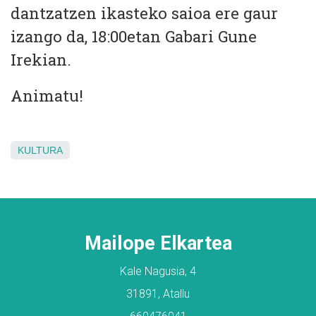
dantzatzen ikasteko saioa ere gaur
izango da, 18:00etan Gabari Gune
Irekian.
Animatu!
KULTURA
Mailope Elkartea
Kale Nagusia, 4
31891, Atallu