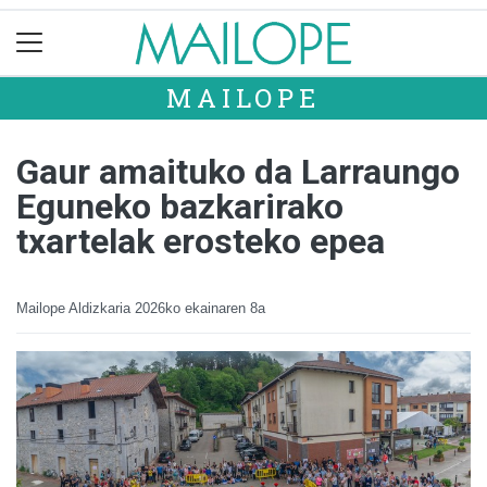
MAILOPE
Gaur amaituko da Larraungo
Eguneko bazkarirako
txartelak erosteko epea
Mailope Aldizkaria
2026ko ekainaren 8a