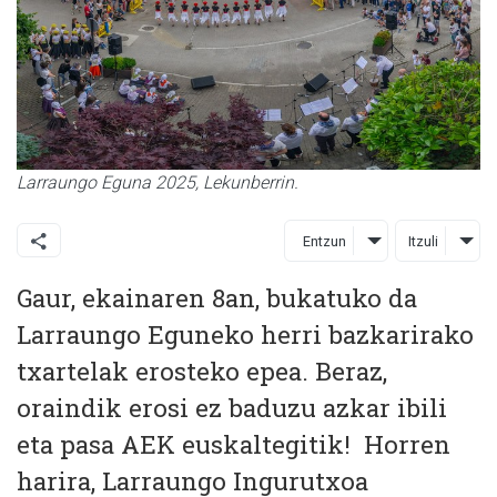
Larraungo Eguna 2025, Lekunberrin.
Entzun
Itzuli
Gaur, ekainaren 8an, bukatuko da
Larraungo Eguneko herri bazkarirako
txartelak erosteko epea. Beraz,
oraindik erosi ez baduzu azkar ibili
eta pasa AEK euskaltegitik! Horren
harira, Larraungo Ingurutxoa