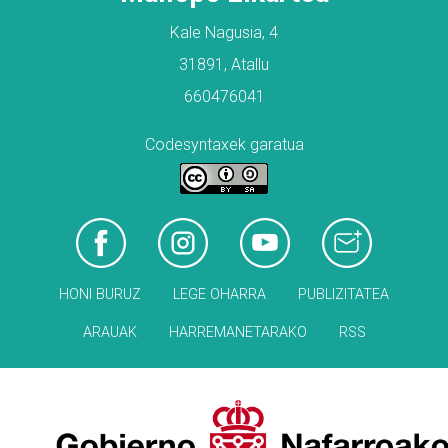
Kale Nagusia, 4
31891, Atallu
660476041
Codesyntaxek garatua
HONI BURUZ
LEGE OHARRA
PUBLIZITATEA
ARAUAK
HARREMANETARAKO
RSS