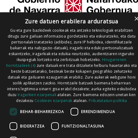
Zure datuen erabilera arduratsua
Gu eta gure bazkideek cookieak eta antzeko teknologiak erabiltzen
ditugu zure gailuan informazioa gordetzeko eta eskuratzeko, eta datu
pertsonalak tratatzeko (adibidez, zure IP helbidea, identifikatzaile
bakarrak eta nabigazio-datuak), iragarki eta eduki pertsonalizatuak
eskaintzeko, iragarkiak eta edukia neurtzeko, audientziaren inguruko
ikuspegiak lortzeko eta zerbitzuak hobetzeko.
Hirugarrenen
hornitzaileek (4)
zure datuak ere trata ditzakete helburu hauetarako eta
beste batzuetarako, besteak beste kokapen geografiko zehatzeko
datuak eta gailuaren ezaugarriak erabiliz. Zure aukerak webgune honi
soilik aplikatzen zaizkio. Hornitzaile batzuek baimena beharrean
interes legitimoa oinarri gisa erabil dezakete; aurka egiteko eskubidea
duzu
Iragarkien ezarpenak
atalean. Zure baimena edozein unetan ken
dezakezu
Cookieen ezarpenak
atalean.
Pribatutasun-politika
BEHAR-BEHARREZKOA
ERRENDIMENDUA
BIDERATZEA
FUNTZIONALTASUNA