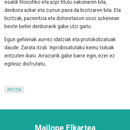
esaldi filosofiko eta azpi titulu sakonaren bila,
denbora azkar eta zurrun pasa da bizitzaren bila. Eta
bizitzak, pazientzia eta dotoretasun osoz azkenean
beste behin denborarik gabe utzi gaitu.
Egun gehienak aurrez idatziak eta protokolizatuak
daude. Zarata itzali. Inprobisatutako keinu txikiak
entzuten ikasi. Arrazoirik gabe barre egin, ezer ez
egiteaz disfrutatu.
IRITZIA
Mailope Elkartea