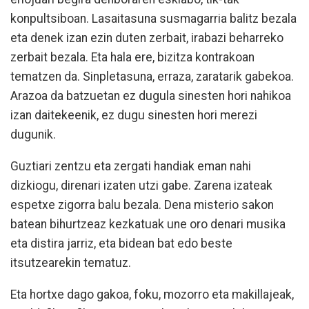
konpultsiboan. Lasaitasuna susmagarria balitz bezala
eta denek izan ezin duten zerbait, irabazi beharreko
zerbait bezala. Eta hala ere, bizitza kontrakoan
tematzen da. Sinpletasuna, erraza, zaratarik gabekoa.
Arazoa da batzuetan ez dugula sinesten hori nahikoa
izan daitekeenik, ez dugu sinesten hori merezi
dugunik.
Guztiari zentzu eta zergati handiak eman nahi
dizkiogu, direnari izaten utzi gabe. Zarena izateak
espetxe zigorra balu bezala. Dena misterio sakon
batean bihurtzeaz kezkatuak une oro denari musika
eta distira jarriz, eta bidean bat edo beste
itsutzearekin tematuz.
Eta hortxe dago gakoa, foku, mozorro eta makillajeak,