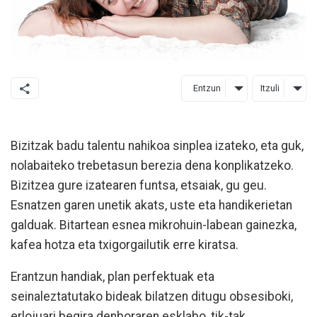
Entzun
Itzuli
Bizitzak badu talentu nahikoa sinplea izateko, eta guk,
nolabaiteko trebetasun berezia dena konplikatzeko.
Bizitzea gure izatearen funtsa, etsaiak, gu geu.
Esnatzen garen unetik akats, uste eta handikerietan
galduak. Bitartean esnea mikrohuin-labean gainezka,
kafea hotza eta txigorgailutik erre kiratsa.
Erantzun handiak, plan perfektuak eta
seinaleztatutako bideak bilatzen ditugu obsesiboki,
erlojuari begira denboraren esklabo, tik-tak