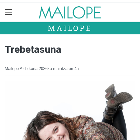
MAILOPE
Trebetasuna
Mailope Aldizkaria
2026ko maiatzaren 4a