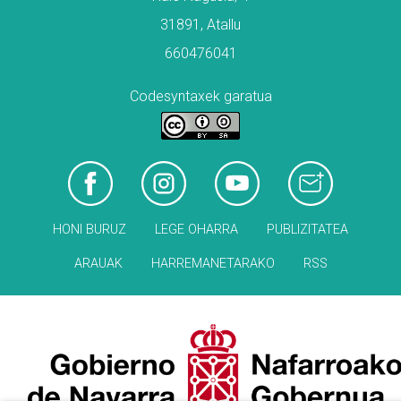
31891, Atallu
660476041
Codesyntaxek garatua
HONI BURUZ
LEGE OHARRA
PUBLIZITATEA
ARAUAK
HARREMANETARAKO
RSS