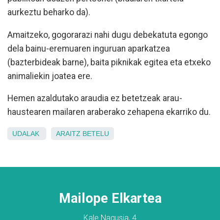
aurkeztu beharko da).
Amaitzeko, gogorarazi nahi dugu debekatuta egongo
dela bainu-eremuaren inguruan aparkatzea
(bazterbideak barne), baita piknikak egitea eta etxeko
animaliekin joatea ere.
Hemen azaldutako araudia ez betetzeak arau-
haustearen mailaren araberako zehapena ekarriko du.
UDALAK
ARAITZ
BETELU
Mailope Elkartea
Kale Nagusia, 4