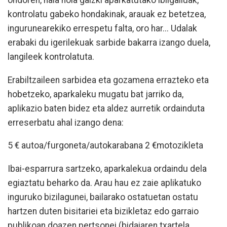
ondoren, hala nola gaizki aparkatutako ibilgailuak,
kontrolatu gabeko hondakinak, arauak ez betetzea,
ingurunearekiko errespetu falta, oro har... Udalak
erabaki du igerilekuak sarbide bakarra izango duela,
langileek kontrolatuta.
Erabiltzaileen sarbidea eta gozamena errazteko eta
hobetzeko, aparkaleku mugatu bat jarriko da,
aplikazio baten bidez eta aldez aurretik ordainduta
erreserbatu ahal izango dena:
5 € autoa/furgoneta/autokarabana 2 €motozikleta
Ibai-esparrura sartzeko, aparkalekua ordaindu dela
egiaztatu beharko da. Arau hau ez zaie aplikatuko
inguruko bizilagunei, bailarako ostatuetan ostatu
hartzen duten bisitariei eta bizikletaz edo garraio
publikoan doazen pertsonei (bidaiaren txartela