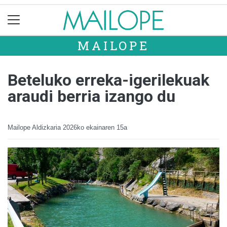
MAILOPE
Beteluko erreka-igerilekuak
araudi berria izango du
Mailope Aldizkaria
2026ko ekainaren 15a