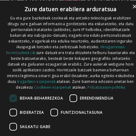
Zure datuen erabilera arduratsua
Gu eta gure bazkideek cookieak eta antzeko teknologiak erabiltzen
ditugu zure gailuan informazioa gordetzeko eta eskuratzeko, eta datu
pertsonalak tratatzeko (adibidez, zure IP helbidea, identifikatzaile
bakarrak eta nabigazio-datuak), iragarki eta eduki pertsonalizatuak
eskaintzeko, iragarkiak eta edukia neurtzeko, audientziaren inguruko
ikuspegiak lortzeko eta zerbitzuak hobetzeko.
Hirugarrenen
hornitzaileek (4)
zure datuak ere trata ditzakete helburu hauetarako eta
beste batzuetarako, besteak beste kokapen geografiko zehatzeko
datuak eta gailuaren ezaugarriak erabiliz. Zure aukerak webgune honi
soilik aplikatzen zaizkio. Hornitzaile batzuek baimena beharrean
interes legitimoa oinarri gisa erabil dezakete; aurka egiteko eskubidea
duzu
Iragarkien ezarpenak
atalean. Zure baimena edozein unetan ken
dezakezu
Cookieen ezarpenak
atalean.
Pribatutasun-politika
BEHAR-BEHARREZKOA
ERRENDIMENDUA
BIDERATZEA
FUNTZIONALTASUNA
SAILKATU GABE