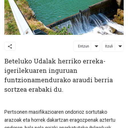
Entzun
Itzuli
Beteluko Udalak herriko erreka-
igerilekuaren inguruan
funtzionamendurako araudi berria
sortzea erabaki du.
Pertsonen masifikazioaren ondorioz sortutako
arazoak eta horrek dakartzan eragozpenak aztertu