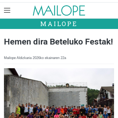
MAILOPE
Hemen dira Beteluko Festak!
Mailope Aldizkaria
2026ko ekainaren 22a