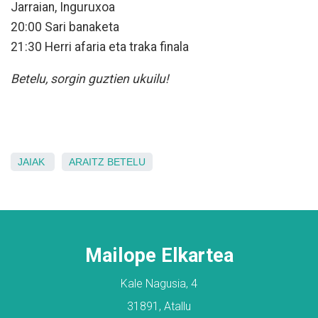
Jarraian, Inguruxoa
20:00 Sari banaketa
21:30 Herri afaria eta traka finala
Betelu, sorgin guztien ukuilu!
JAIAK
ARAITZ
BETELU
Mailope Elkartea
Kale Nagusia, 4
31891, Atallu