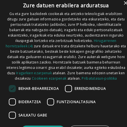
Zure datuen erabilera arduratsua
Gu eta gure bazkideek cookieak eta antzeko teknologiak erabiltzen
ditugu zure gailuan informazioa gordetzeko eta eskuratzeko, eta datu
pertsonalak tratatzeko (adibidez, zure IP helbidea, identifikatzaile
bakarrak eta nabigazio-datuak), iragarki eta eduki pertsonalizatuak
eskaintzeko, iragarkiak eta edukia neurtzeko, audientziaren inguruko
ikuspegiak lortzeko eta zerbitzuak hobetzeko.
Hirugarrenen
hornitzaileek (4)
zure datuak ere trata ditzakete helburu hauetarako eta
beste batzuetarako, besteak beste kokapen geografiko zehatzeko
datuak eta gailuaren ezaugarriak erabiliz. Zure aukerak webgune honi
soilik aplikatzen zaizkio. Hornitzaile batzuek baimena beharrean
interes legitimoa oinarri gisa erabil dezakete; aurka egiteko eskubidea
duzu
Iragarkien ezarpenak
atalean. Zure baimena edozein unetan ken
dezakezu
Cookieen ezarpenak
atalean.
Pribatutasun-politika
BEHAR-BEHARREZKOA
ERRENDIMENDUA
BIDERATZEA
FUNTZIONALTASUNA
SAILKATU GABE