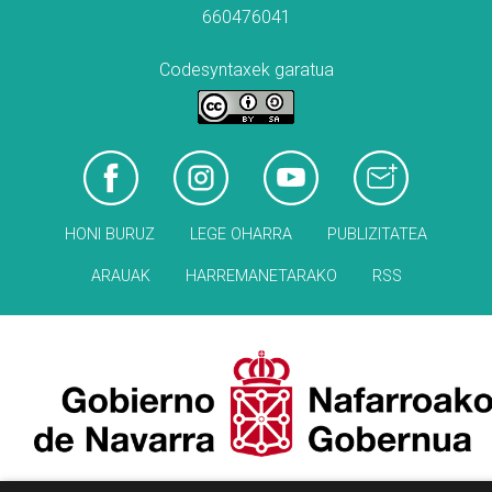
660476041
Codesyntaxek garatua
HONI BURUZ
LEGE OHARRA
PUBLIZITATEA
ARAUAK
HARREMANETARAKO
RSS