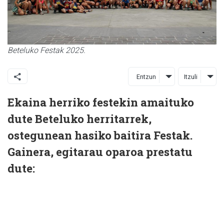
Beteluko Festak 2025.
Entzun
Itzuli
Ekaina herriko festekin amaituko
dute Beteluko herritarrek,
ostegunean hasiko baitira Festak.
Gainera, egitarau oparoa prestatu
dute: