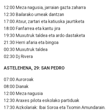
12:00 Meza nagusia, jarraian gazta zaharra
12:30 Bailarako umeak dantzan
17:00 Atxur, zartari eta katiuska jaurtiketa
18:00 Fanfarrea eta kantu jira
19:30 Muxutruk taldea eta ardo dastaketa
21:30 Herri afaria eta bingoa
00:30 Muxutruk taldea
02:30 Dj Rivera
ASTELEHENA, 29: SAN PEDRO
07:00 Auroroak
08:00 Dianak
12:00 Meza nagusia
12:30 Araxes pilota eskolako partiduak
17:30 Aizkolariak: Ibai Soroa eta Txomin Amundarain.