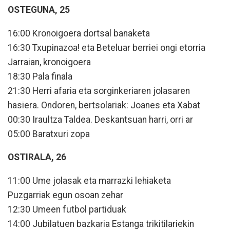
OSTEGUNA, 25
16:00 Kronoigoera dortsal banaketa
16:30 Txupinazoa! eta Beteluar berriei ongi etorria
Jarraian, kronoigoera
18:30 Pala finala
21:30 Herri afaria eta sorginkeriaren jolasaren
hasiera. Ondoren, bertsolariak: Joanes eta Xabat
00:30 Iraultza Taldea. Deskantsuan harri, orri ar
05:00 Baratxuri zopa
OSTIRALA, 26
11:00 Ume jolasak eta marrazki lehiaketa
Puzgarriak egun osoan zehar
12:30 Umeen futbol partiduak
14:00 Jubilatuen bazkaria Estanga trikitilariekin