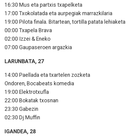
16:30 Mus eta partxis txapelketa
17:00 Txokolatada eta aurpegiak marrazkilaria
19:00 Pilota finala. Bitartean, tortilla patata lehiaketa
00:00 Txapela Brava
02:00 Izzei & Eneko
07:00 Gaupaseroen argazkia
LARUNBATA, 27
14:00 Paellada eta txartelen zozketa
Ondoren, Bocabeats komedia
19:00 Elektrotxufla
22:00 Bokatak txosnan
23:30 Gabezin
02:30 Dj Muffin
IGANDEA, 28