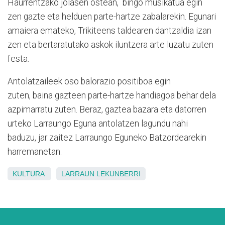
Haurrentzako jolasen ostean, bingo musikatua egin
zen gazte eta helduen parte-hartze zabalarekin. Egunari
amaiera emateko, Trikiteens taldearen dantzaldia izan
zen eta bertaratutako askok iluntzera arte luzatu zuten
festa.
Antolatzaileek oso balorazio positiboa egin
zuten, baina gazteen parte-hartze handiagoa behar dela
azpimarratu zuten. Beraz, gaztea bazara eta datorren
urteko Larraungo Eguna antolatzen lagundu nahi
baduzu, jar zaitez Larraungo Eguneko Batzordearekin
harremanetan.
KULTURA
LARRAUN
LEKUNBERRI