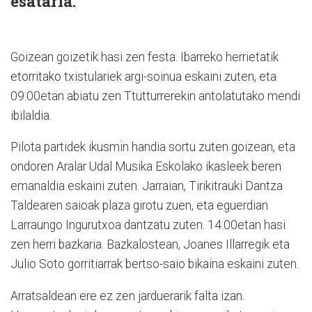
esataria.
Goizean goizetik hasi zen festa. Ibarreko herrietatik
etorritako txistulariek argi-soinua eskaini zuten, eta
09:00etan abiatu zen Ttutturrerekin antolatutako mendi
ibilaldia.
Pilota partidek ikusmin handia sortu zuten goizean, eta
ondoren Aralar Udal Musika Eskolako ikasleek beren
emanaldia eskaini zuten. Jarraian, Tirikitrauki Dantza
Taldearen saioak plaza girotu zuen, eta eguerdian
Larraungo Ingurutxoa dantzatu zuten. 14:00etan hasi
zen herri bazkaria. Bazkalostean, Joanes Illarregik eta
Julio Soto gorritiarrak bertso-saio bikaina eskaini zuten.
Arratsaldean ere ez zen jarduerarik falta izan.