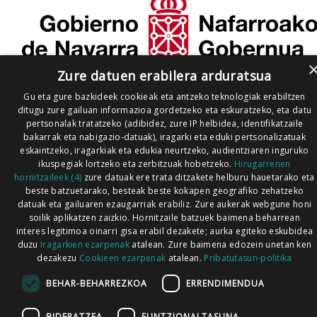
Zure datuen erabilera arduratsua
Gu eta gure bazkideek cookieak eta antzeko teknologiak erabiltzen
ditugu zure gailuan informazioa gordetzeko eta eskuratzeko, eta datu
pertsonalak tratatzeko (adibidez, zure IP helbidea, identifikatzaile
bakarrak eta nabigazio-datuak), iragarki eta eduki pertsonalizatuak
eskaintzeko, iragarkiak eta edukia neurtzeko, audientziaren inguruko
ikuspegiak lortzeko eta zerbitzuak hobetzeko.
Hirugarrenen
hornitzaileek (4)
zure datuak ere trata ditzakete helburu hauetarako eta
beste batzuetarako, besteak beste kokapen geografiko zehatzeko
datuak eta gailuaren ezaugarriak erabiliz. Zure aukerak webgune honi
soilik aplikatzen zaizkio. Hornitzaile batzuek baimena beharrean
interes legitimoa oinarri gisa erabil dezakete; aurka egiteko eskubidea
duzu
Iragarkien ezarpenak
atalean. Zure baimena edozein unetan ken
dezakezu
Cookieen ezarpenak
atalean.
Pribatutasun-politika
BEHAR-BEHARREZKOA
ERRENDIMENDUA
BIDERATZEA
FUNTZIONALTASUNA