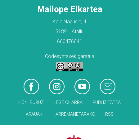
Mailope Elkartea
Kale Nagusia, 4
31891, Atallu
660476041
Codesyntaxek garatua
HONI BURUZ
LEGE OHARRA
PUBLIZITATEA
ARAUAK
HARREMANETARAKO
RSS