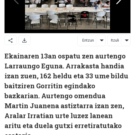
Entzun
Itzuli
Ekainaren 13an ospatu zen aurtengo
Larraungo Eguna. Arrakasta handia
izan zuen, 162 heldu eta 33 ume bildu
baitziren Gorritin egindako
bazkarian. Aurtengo omendua
Martin Juanena astiztarra izan zen,
Aralar Irratian urte luzez lanean
aritu eta duela gutxi erretiratutako