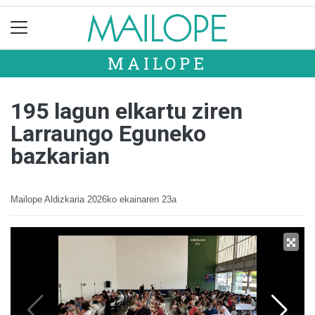
MAILOPE
195 lagun elkartu ziren
Larraungo Eguneko
bazkarian
Mailope Aldizkaria
2026ko ekainaren 23a