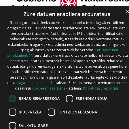
Zure datuen erabilera arduratsua
Gu eta gure bazkideek cookieak eta antzeko teknologiak erabiltzen
ditugu zure gailuan informazioa gordetzeko eta eskuratzeko, eta datu
pertsonalak tratatzeko (adibidez, zure IP helbidea, identifikatzaile
bakarrak eta nabigazio-datuak), iragarki eta eduki pertsonalizatuak
eskaintzeko, iragarkiak eta edukia neurtzeko, audientziaren inguruko
ikuspegiak lortzeko eta zerbitzuak hobetzeko.
Hirugarrenen
hornitzaileek (4)
zure datuak ere trata ditzakete helburu hauetarako eta
beste batzuetarako, besteak beste kokapen geografiko zehatzeko
datuak eta gailuaren ezaugarriak erabiliz. Zure aukerak webgune honi
soilik aplikatzen zaizkio. Hornitzaile batzuek baimena beharrean
interes legitimoa oinarri gisa erabil dezakete; aurka egiteko eskubidea
duzu
Iragarkien ezarpenak
atalean. Zure baimena edozein unetan ken
dezakezu
Cookieen ezarpenak
atalean.
Pribatutasun-politika
BEHAR-BEHARREZKOA
ERRENDIMENDUA
BIDERATZEA
FUNTZIONALTASUNA
SAILKATU GABE