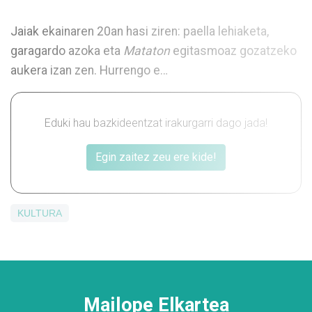
Jaiak ekainaren 20an hasi ziren: paella lehiaketa,
garagardo azoka eta
Mataton
egitasmoaz gozatzeko
aukera izan zen. Hurrengo e…
Eduki hau bazkideentzat irakurgarri dago jada!
Egin zaitez zeu ere kide!
KULTURA
Mailope Elkartea