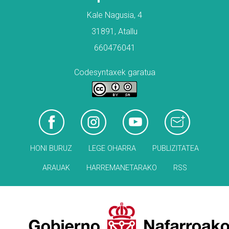
Kale Nagusia, 4
31891, Atallu
660476041
Codesyntaxek garatua
HONI BURUZ
LEGE OHARRA
PUBLIZITATEA
ARAUAK
HARREMANETARAKO
RSS