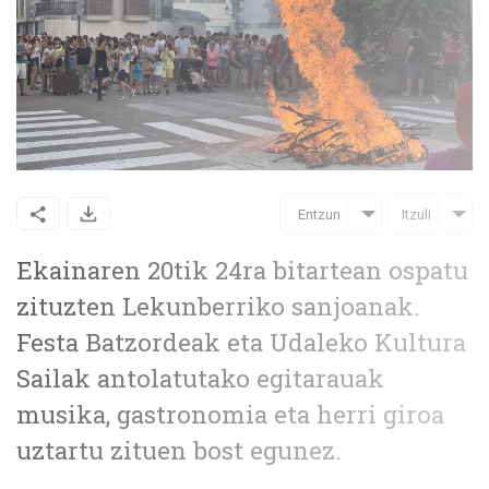
Entzun
Itzuli
Ekainaren 20tik 24ra bitartean ospatu
zituzten Lekunberriko sanjoanak.
Festa Batzordeak eta Udaleko Kultura
Sailak antolatutako egitarauak
musika, gastronomia eta herri giroa
uztartu zituen bost egunez.