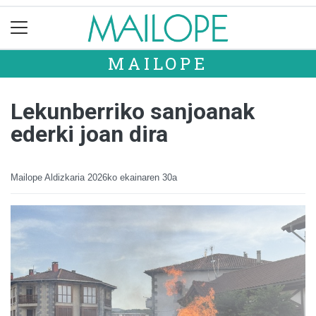
MAILOPE
Lekunberriko sanjoanak
ederki joan dira
Mailope Aldizkaria
2026ko ekainaren 30a