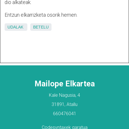
dio alkateak.
Entzun elkarrizketa osorik hemen.
UDALAK
BETELU
Mailope Elkartea
Kale Nagusia, 4
31891, Atallu
660476041
Codesyntaxek garatua