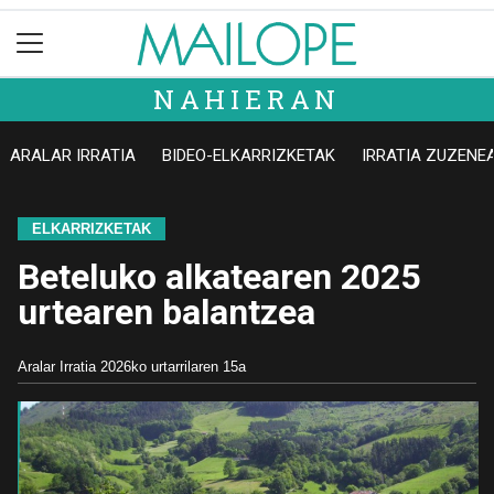
NAHIERAN
ARALAR IRRATIA
BIDEO-ELKARRIZKETAK
IRRATIA ZUZENE
ELKARRIZKETAK
Beteluko alkatearen 2025
urtearen balantzea
Aralar Irratia
2026ko urtarrilaren 15a