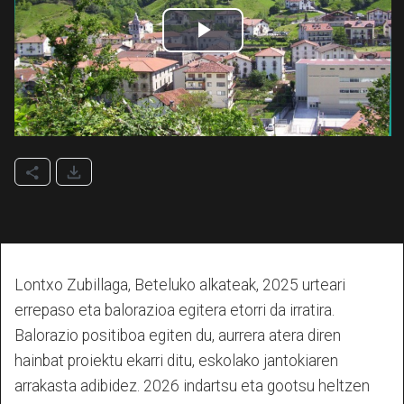
Lontxo Zubillaga, Beteluko alkateak, 2025 urteari
errepaso eta balorazioa egitera etorri da irratira.
Balorazio positiboa egiten du, aurrera atera diren
hainbat proiektu ekarri ditu, eskolako jantokiaren
arrakasta adibidez. 2026 indartsu eta gootsu heltzen