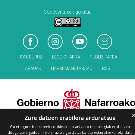
Codesyntaxek garatua
HONI BURUZ
LEGE OHARRA
PUBLIZITATEA
ARAUAK
HARREMANETARAKO
RSS
Zure datuen erabilera arduratsua
Gu eta gure bazkideek cookieak eta antzeko teknologiak erabiltzen
ditugu zure gailuan informazioa gordetzeko eta eskuratzeko, eta datu