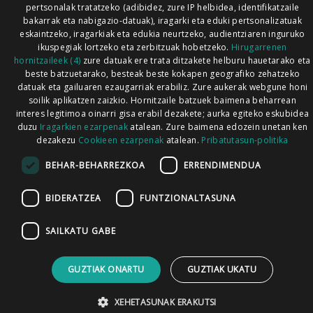
pertsonalak tratatzeko (adibidez, zure IP helbidea, identifikatzaile
bakarrak eta nabigazio-datuak), iragarki eta eduki pertsonalizatuak
eskaintzeko, iragarkiak eta edukia neurtzeko, audientziaren inguruko
ikuspegiak lortzeko eta zerbitzuak hobetzeko.
Hirugarrenen
hornitzaileek (4)
zure datuak ere trata ditzakete helburu hauetarako eta
beste batzuetarako, besteak beste kokapen geografiko zehatzeko
datuak eta gailuaren ezaugarriak erabiliz. Zure aukerak webgune honi
soilik aplikatzen zaizkio. Hornitzaile batzuek baimena beharrean
interes legitimoa oinarri gisa erabil dezakete; aurka egiteko eskubidea
duzu
Iragarkien ezarpenak
atalean. Zure baimena edozein unetan ken
dezakezu
Cookieen ezarpenak
atalean.
Pribatutasun-politika
BEHAR-BEHARREZKOA
ERRENDIMENDUA
BIDERATZEA
FUNTZIONALTASUNA
SAILKATU GABE
GUZTIAK ONARTU
GUZTIAK UKATU
XEHETASUNAK ERAKUTSI