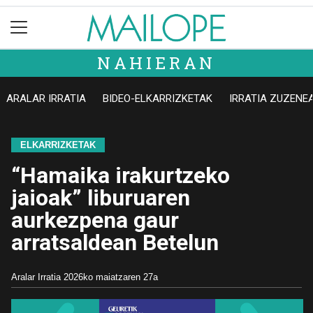
NAHIERAN
ARALAR IRRATIA
BIDEO-ELKARRIZKETAK
IRRATIA ZUZENE
ELKARRIZKETAK
“Hamaika irakurtzeko
jaioak” liburuaren
aurkezpena gaur
arratsaldean Betelun
Aralar Irratia
2026ko maiatzaren 27a