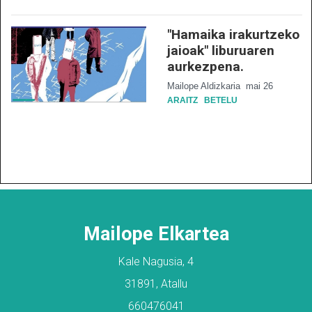
"Hamaika irakurtzeko
jaioak" liburuaren
aurkezpena.
Mailope Aldizkaria
mai 26
ARAITZ
BETELU
Mailope Elkartea
Kale Nagusia, 4
31891, Atallu
660476041