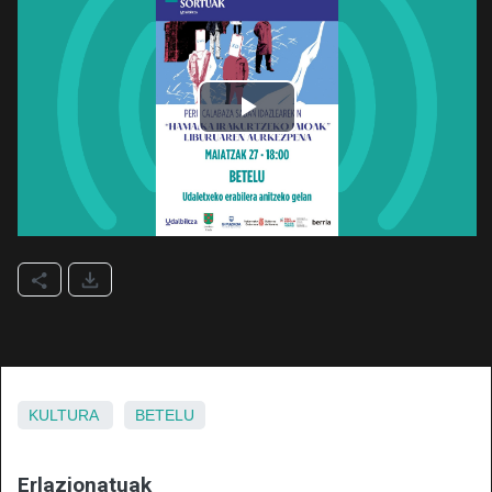
KULTURA
BETELU
Erlazionatuak