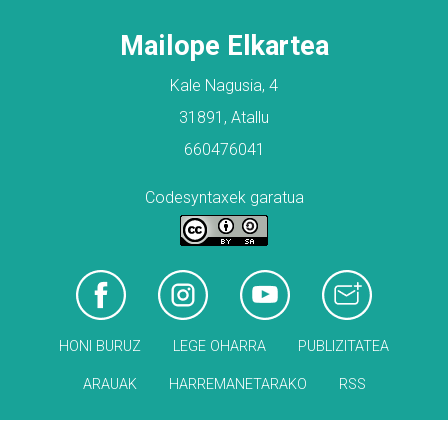
Mailope Elkartea
Kale Nagusia, 4
31891, Atallu
660476041
Codesyntaxek garatua
HONI BURUZ
LEGE OHARRA
PUBLIZITATEA
ARAUAK
HARREMANETARAKO
RSS