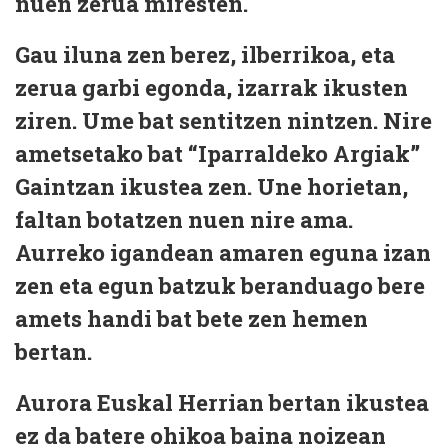
nuen zerua miresten.
Gau iluna zen berez, ilberrikoa, eta
zerua garbi egonda, izarrak ikusten
ziren. Ume bat sentitzen nintzen. Nire
ametsetako bat “Iparraldeko Argiak”
Gaintzan ikustea zen. Une horietan,
faltan botatzen nuen nire ama.
Aurreko igandean amaren eguna izan
zen eta egun batzuk beranduago bere
amets handi bat bete zen hemen
bertan.
Aurora Euskal Herrian bertan ikustea
ez da batere ohikoa baina noizean