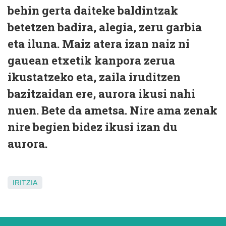
behin gerta daiteke baldintzak
betetzen badira, alegia, zeru garbia
eta iluna. Maiz atera izan naiz ni
gauean etxetik kanpora zerua
ikustatzeko eta, zaila iruditzen
bazitzaidan ere, aurora ikusi nahi
nuen. Bete da ametsa. Nire ama zenak
nire begien bidez ikusi izan du
aurora.
IRITZIA