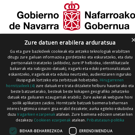
Zure datuen erabilera arduratsua
Gu eta gure bazkideek cookieak eta antzeko teknologiak erabiltzen
ditugu zure gailuan informazioa gordetzeko eta eskuratzeko, eta datu
pertsonalak tratatzeko (adibidez, zure IP helbidea, identifikatzaile
bakarrak eta nabigazio-datuak), iragarki eta eduki pertsonalizatuak
eskaintzeko, iragarkiak eta edukia neurtzeko, audientziaren inguruko
ikuspegiak lortzeko eta zerbitzuak hobetzeko.
Hirugarrenen
hornitzaileek (4)
zure datuak ere trata ditzakete helburu hauetarako eta
beste batzuetarako, besteak beste kokapen geografiko zehatzeko
datuak eta gailuaren ezaugarriak erabiliz. Zure aukerak webgune honi
soilik aplikatzen zaizkio. Hornitzaile batzuek baimena beharrean
interes legitimoa oinarri gisa erabil dezakete; aurka egiteko eskubidea
duzu
Iragarkien ezarpenak
atalean. Zure baimena edozein unetan ken
dezakezu
Cookieen ezarpenak
atalean.
Pribatutasun-politika
BEHAR-BEHARREZKOA
ERRENDIMENDUA