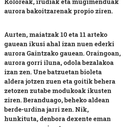
Koloreak, irudiak eta mugimenduak
aurora bakoitzarenak propio ziren.
Aurten, maiatzak 10 eta 11 arteko
gauean ikusi ahal izan nuen ederki
aurora Gaintzako gauean. Oraingoan,
aurora gorri iluna, odola bezalakoa
izan zen. Une batzuetan bioleta
aldera jotzen zuen eta goitik behera
zetozen zutabe modukoak ikusten
ziren. Beranduago, beheko aldean
berde-urdina jarri zen. Nik,
hunkituta, denbora dexente eman