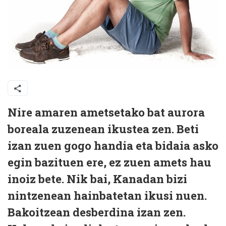
Nire amaren ametsetako bat aurora
boreala zuzenean ikustea zen. Beti
izan zuen gogo handia eta bidaia asko
egin bazituen ere, ez zuen amets hau
inoiz bete. Nik bai, Kanadan bizi
nintzenean hainbatetan ikusi nuen.
Bakoitzean desberdina izan zen.