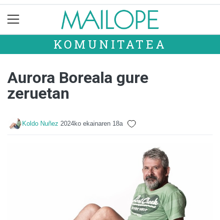
KOMUNITATEA
Aurora Boreala gure
zeruetan
Koldo Nuñez
2024ko ekainaren 18a