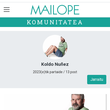
KOMUNITATEA
Koldo Nuñez
2023(e)tik partaide / 13 post
Jarraitu