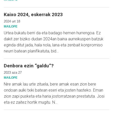
Kaixo 2024, eskerrak 2023
2024 urt 18
MAILOPE
Urtea bukatu berri da eta badago hemen hurrengoa. Ez
dakit zer biziko dudan 2024an baina aurreikuspen batzuk
eginda ditut jada, hala nola, lana eta zenbait konpromiso
neurri batean planifikatuta, bid…
Denbora ezin “galdu”?
2023 aza 27
MAILOPE
Nire amak lau urte zituela, bere amak esan zion bere
ondoan aulki txiki batean eseri eta josten hasteko. Eman
zion zapi pusketa eta haria jostorratzean prestatuta. Josi
eta ez zaitez hortik mugitu. N…