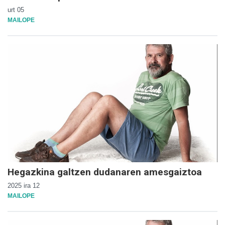
urt 05
MAILOPE
Hegazkina galtzen dudanaren amesgaiztoa
2025 ira 12
MAILOPE