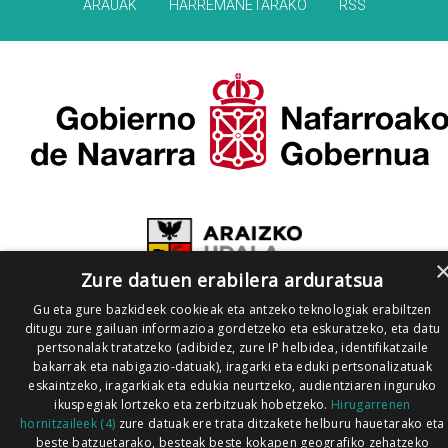
ARAUAK
HARREMANETARAKO
RSS
Zure datuen erabilera arduratsua
Gu eta gure bazkideek cookieak eta antzeko teknologiak erabiltzen
ditugu zure gailuan informazioa gordetzeko eta eskuratzeko, eta datu
pertsonalak tratatzeko (adibidez, zure IP helbidea, identifikatzaile
bakarrak eta nabigazio-datuak), iragarki eta eduki pertsonalizatuak
eskaintzeko, iragarkiak eta edukia neurtzeko, audientziaren inguruko
ikuspegiak lortzeko eta zerbitzuak hobetzeko.
Hirugarrenen
hornitzaileek (4)
zure datuak ere trata ditzakete helburu hauetarako eta
beste batzuetarako, besteak beste kokapen geografiko zehatzeko