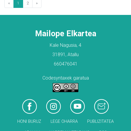
«
1
2
»
Mailope Elkartea
Kale Nagusia, 4
31891, Atallu
660476041
Codesyntaxek garatua
HONI BURUZ
LEGE OHARRA
PUBLIZITATEA