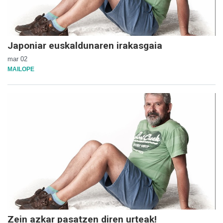
Japoniar euskaldunaren irakasgaia
mar 02
MAILOPE
Zein azkar pasatzen diren urteak!