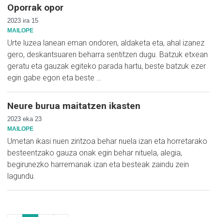
Oporrak opor
2023 ira 15
MAILOPE
Urte luzea lanean eman ondoren, aldaketa eta, ahal izanez
gero, deskantsuaren beharra sentitzen dugu. Batzuk etxean
geratu eta gauzak egiteko parada hartu, beste batzuk ezer
egin gabe egon eta beste …
Neure burua maitatzen ikasten
2023 eka 23
MAILOPE
Umetan ikasi nuen zintzoa behar nuela izan eta horretarako
besteentzako gauza onak egin behar nituela, alegia,
begirunezko harremanak izan eta besteak zaindu zein
lagundu.