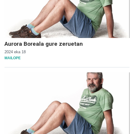
Aurora Boreala gure zeruetan
2024 eka 18
MAILOPE