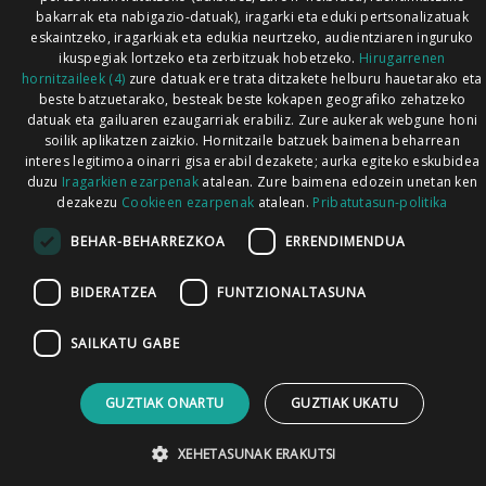
bakarrak eta nabigazio-datuak), iragarki eta eduki pertsonalizatuak
eskaintzeko, iragarkiak eta edukia neurtzeko, audientziaren inguruko
ikuspegiak lortzeko eta zerbitzuak hobetzeko.
Hirugarrenen
hornitzaileek (4)
zure datuak ere trata ditzakete helburu hauetarako eta
beste batzuetarako, besteak beste kokapen geografiko zehatzeko
datuak eta gailuaren ezaugarriak erabiliz. Zure aukerak webgune honi
soilik aplikatzen zaizkio. Hornitzaile batzuek baimena beharrean
interes legitimoa oinarri gisa erabil dezakete; aurka egiteko eskubidea
duzu
Iragarkien ezarpenak
atalean. Zure baimena edozein unetan ken
dezakezu
Cookieen ezarpenak
atalean.
Pribatutasun-politika
BEHAR-BEHARREZKOA
ERRENDIMENDUA
BIDERATZEA
FUNTZIONALTASUNA
SAILKATU GABE
GUZTIAK ONARTU
GUZTIAK UKATU
XEHETASUNAK ERAKUTSI