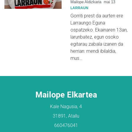
Mailope Aldizkaria
mai 13
LARRAUN
Gorriti prest da aurten ere
Larraungo Eguna
ospatzeko. Ekainaren 13an,
larunbatez, egun osoko
egitarau zabala izanen da
herrian: mendi ibilaldia,
mus…
Mailope Elkartea
Kale Nagusia, 4
31891, Atallu
660476041