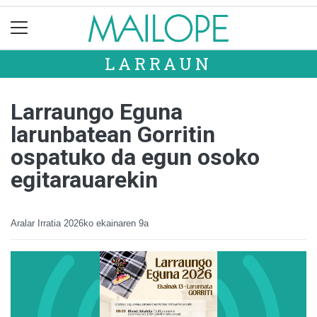
LARRAUN
Larraungo Eguna
larunbatean Gorritin
ospatuko da egun osoko
egitarauarekin
Aralar Irratia
2026ko ekainaren 9a