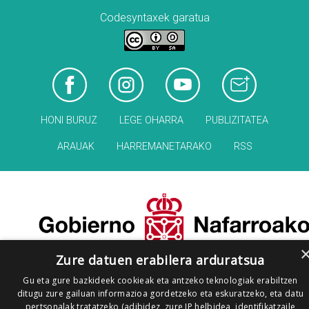
Codesyntaxek garatua
HONI BURUZ
LEGE OHARRA
PUBLIZITATEA
ARAUAK
HARREMANETARAKO
RSS
Zure datuen erabilera arduratsua
Gu eta gure bazkideek cookieak eta antzeko teknologiak erabiltzen
ditugu zure gailuan informazioa gordetzeko eta eskuratzeko, eta datu
pertsonalak tratatzeko (adibidez, zure IP helbidea, identifikatzaile