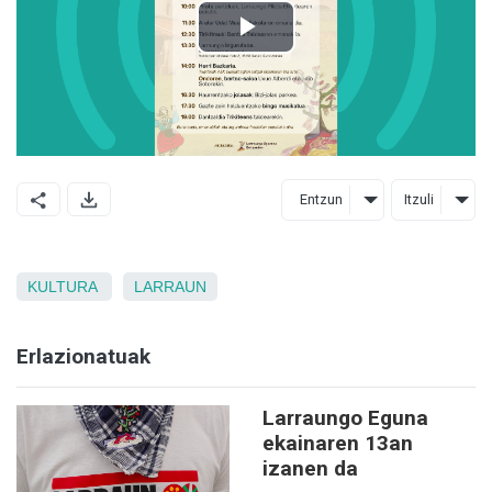
Entzun
Itzuli
KULTURA
LARRAUN
Erlazionatuak
Larraungo Eguna
ekainaren 13an
izanen da