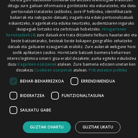
ditugu zure gailuan informazioa gordetzeko eta eskuratzeko, eta datu
pertsonalak tratatzeko (adibidez, zure IP helbidea, identifikatzaile
bakarrak eta nabigazio-datuak), iragarki eta eduki pertsonalizatuak
eskaintzeko, iragarkiak eta edukia neurtzeko, audientziaren inguruko
ikuspegiak lortzeko eta zerbitzuak hobetzeko.
Hirugarrenen
hornitzaileek (4)
zure datuak ere trata ditzakete helburu hauetarako eta
beste batzuetarako, besteak beste kokapen geografiko zehatzeko
datuak eta gailuaren ezaugarriak erabiliz. Zure aukerak webgune honi
soilik aplikatzen zaizkio. Hornitzaile batzuek baimena beharrean
interes legitimoa oinarri gisa erabil dezakete; aurka egiteko eskubidea
duzu
Iragarkien ezarpenak
atalean. Zure baimena edozein unetan ken
dezakezu
Cookieen ezarpenak
atalean.
Pribatutasun-politika
BEHAR-BEHARREZKOA
ERRENDIMENDUA
BIDERATZEA
FUNTZIONALTASUNA
SAILKATU GABE
GUZTIAK ONARTU
GUZTIAK UKATU