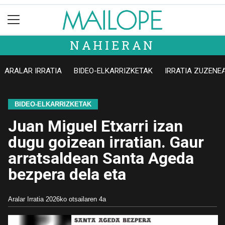
NAHIERAN
ARALAR IRRATIA
BIDEO-ELKARRIZKETAK
IRRATIA ZUZENE
BIDEO-ELKARRIZKETAK
Juan Miguel Etxarri izan
dugu goizean irratian. Gaur
arratsaldean Santa Ageda
bezpera dela eta
Aralar Irratia
2026ko otsailaren 4a