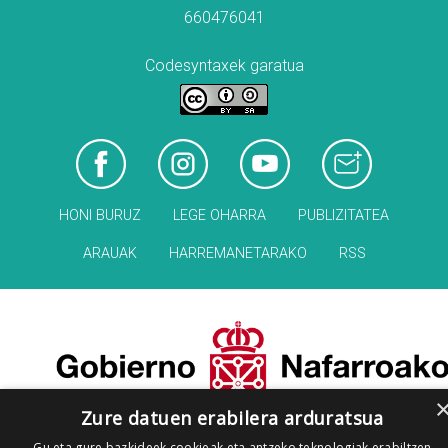
660476041
Codesyntaxek garatua
HONI BURUZ
LEGE OHARRA
PUBLIZITATEA
ARAUAK
HARREMANETARAKO
RSS
Zure datuen erabilera arduratsua
Gu eta gure bazkideek cookieak eta antzeko teknologiak erabiltzen