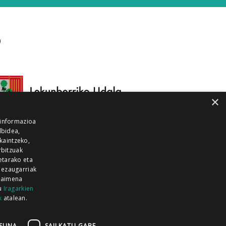
×
 informazioa
lbidea,
skaintzeko,
rbitzuak
etarako eta
 ezaugarriak
 baimena
zu
Iragarkien
k
atalean.
EITIA GUKA
AZKOITIA GUKA
BARRENA
GUKA
GUKA TELEBISTA
HIRUKA
SUNA
SAILKATU GABE