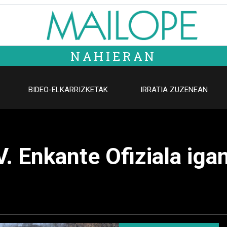
NAHIERAN
BIDEO-ELKARRIZKETAK
IRRATIA ZUZENEAN
V. Enkante Ofiziala ig