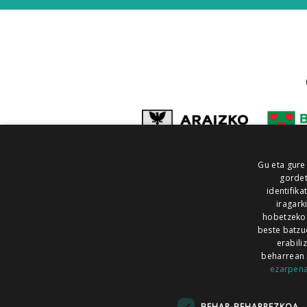
Gu eta gure
gordet
identifika
iragark
hobetzeko
beste batzu
erabili
beharrean 
ezarpen
AIARALDEA
AIKOR
AIURRI
ALEA
BEGITU
ERRAN
EUSKALERRIA IRRA
BEHAR-BEHARREZKOA