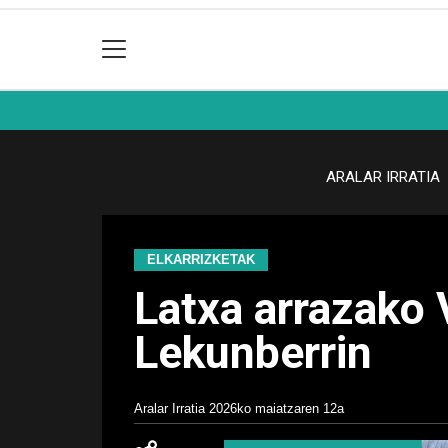
ARALAR IRRATIA
ELKARRIZKETAK
Latxa arrazako 
Lekunberrin
Aralar Irratia
2026ko maiatzaren 12a