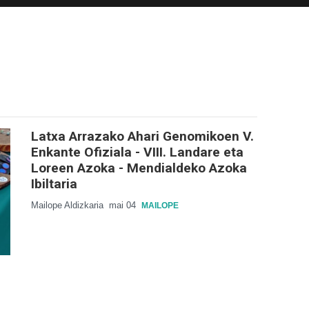
Latxa Arrazako Ahari Genomikoen V.
Enkante Ofiziala - VIII. Landare eta
Loreen Azoka - Mendialdeko Azoka
Ibiltaria
Mailope Aldizkaria
mai 04
MAILOPE