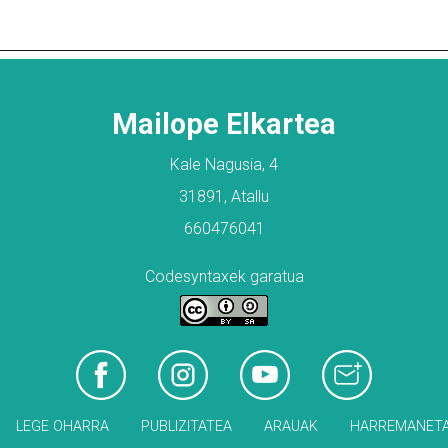
Mailope Elkartea
Kale Nagusia, 4
31891, Atallu
660476041
Codesyntaxek garatua
LEGE OHARRA
PUBLIZITATEA
ARAUAK
HARREMANET