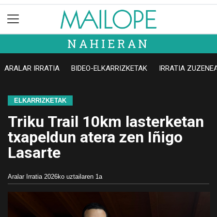
NAHIERAN
ARALAR IRRATIA
BIDEO-ELKARRIZKETAK
IRRATIA ZUZENE
ELKARRIZKETAK
Triku Trail 10km lasterketan
txapeldun atera zen Iñigo
Lasarte
Aralar Irratia
2026ko uztailaren 1a