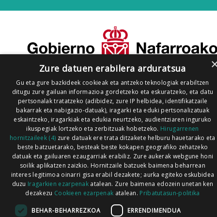
Zure datuen erabilera arduratsua
Gu eta gure bazkideek cookieak eta antzeko teknologiak erabiltzen
ditugu zure gailuan informazioa gordetzeko eta eskuratzeko, eta datu
pertsonalak tratatzeko (adibidez, zure IP helbidea, identifikatzaile
bakarrak eta nabigazio-datuak), iragarki eta eduki pertsonalizatuak
eskaintzeko, iragarkiak eta edukia neurtzeko, audientziaren inguruko
ikuspegiak lortzeko eta zerbitzuak hobetzeko.
Hirugarrenen
hornitzaileek (4)
zure datuak ere trata ditzakete helburu hauetarako eta
beste batzuetarako, besteak beste kokapen geografiko zehatzeko
datuak eta gailuaren ezaugarriak erabiliz. Zure aukerak webgune honi
soilik aplikatzen zaizkio. Hornitzaile batzuek baimena beharrean
interes legitimoa oinarri gisa erabil dezakete; aurka egiteko eskubidea
duzu
Iragarkien ezarpenak
atalean. Zure baimena edozein unetan ken
dezakezu
Cookieen ezarpenak
atalean.
Pribatutasun-politika
BEHAR-BEHARREZKOA
ERRENDIMENDUA