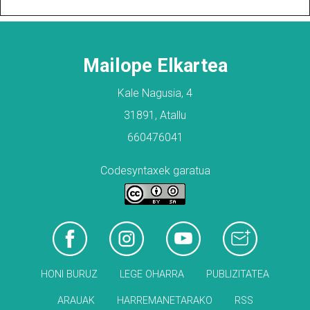
Mailope Elkartea
Kale Nagusia, 4
31891, Atallu
660476041
Codesyntaxek garatua
HONI BURUZ
LEGE OHARRA
PUBLIZITATEA
ARAUAK
HARREMANETARAKO
RSS