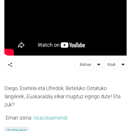
Entzun
Itzuli
Diego, Esetela eta Ufredok, Beteluko Ostatuko
langileek,
Euskaraldia
, elkar mugituz egingo dute! Eta
zuk?
Eman izena:
l.eus/eusmendi
EUSKARA