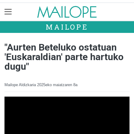
MAILOPE
"Aurten Beteluko ostatuan
'Euskaraldian' parte hartuko
dugu"
Mailope Aldizkaria
2025eko maiatzaren 8a