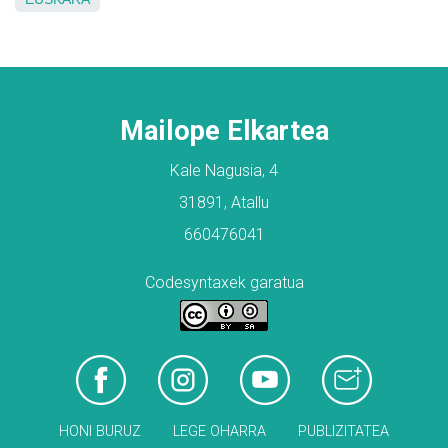
Mailope Elkartea
Kale Nagusia, 4
31891, Atallu
660476041
Codesyntaxek garatua
HONI BURUZ
LEGE OHARRA
PUBLIZITATEA