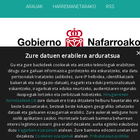
ARAUAK
HARREMANETARAKO
RSS
Zure datuen erabilera arduratsua
Gu eta gure bazkideek cookieak eta antzeko teknologiak erabiltzen
ditugu zure gailuan informazioa gordetzeko eta eskuratzeko, eta datu
pertsonalak tratatzeko (adibidez, zure IP helbidea, identifikatzaile
bakarrak eta nabigazio-datuak), iragarki eta eduki pertsonalizatuak
eskaintzeko, iragarkiak eta edukia neurtzeko, audientziaren inguruko
ikuspegiak lortzeko eta zerbitzuak hobetzeko.
Hirugarrenen
hornitzaileek (4)
zure datuak ere trata ditzakete helburu hauetarako eta
beste batzuetarako, besteak beste kokapen geografiko zehatzeko
datuak eta gailuaren ezaugarriak erabiliz. Zure aukerak webgune honi
soilik aplikatzen zaizkio. Hornitzaile batzuek baimena beharrean
interes legitimoa oinarri gisa erabil dezakete; aurka egiteko eskubidea
duzu
Iragarkien ezarpenak
atalean. Zure baimena edozein unetan ken
dezakezu
Cookieen ezarpenak
atalean.
Pribatutasun-politika