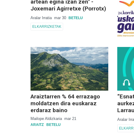
artean egina izan zen" -
Joxemari Agirretxe (Porrotx)
Aralar Irratia
mar 30
BETELU
ELKARRIZKETAK
Araiztarren % 64 errazago
“Esnat
moldatzen dira euskaraz
aurke
erdaraz baino
Larra
Mailope Aldizkaria
mar 21
Aralar Irr
ARAITZ
BETELU
ELKARR