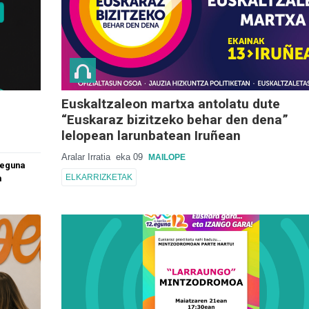
Euskaltzaleon martxa antolatu dute
“Euskaraz bizitzeko behar den dena”
lelopean larunbatean Iruñean
Aralar Irratia
eka 09
MAILOPE
 eguna
ELKARRIZKETAK
n