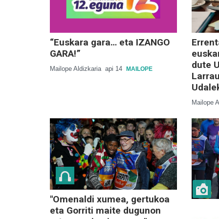
“Euskara gara… eta IZANGO
Errent
GARA!”
euskar
dute U
Mailope Aldizkaria
api 14
MAILOPE
Larrau
Udale
Mailope A
"Omenaldi xumea, gertukoa
eta Gorriti maite dugunon