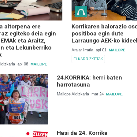
a aitorpena ere
Korrikaren balorazio os
az egiteko deia egin
positiboa egin dute
EMAk eta Araitz,
Larraungo AEK-ko kidee
n eta Lekunberriko
Aralar Irratia
api 01
MAILOPE
k
ELKARRIZKETAK
ldizkaria
api 08
MAILOPE
24.KORRIKA: herri baten
harrotasuna
Mailope Aldizkaria
mar 24
MAILOPE
Hasi da 24. Korrika