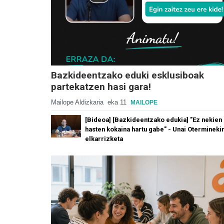
Bazkideentzako eduki esklusiboak
partekatzen hasi gara!
Mailope Aldizkaria
eka 11
MAILOPE
[Bideoa] [Bazkideentzako edukia] "Ez nekien
hasten kokaina hartu gabe" - Unai Otermineki
elkarrizketa