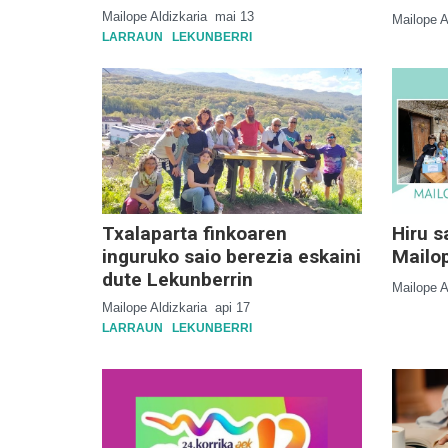
Mailope Aldizkaria
mai 13
Mailope A
LARRAUN
LEKUNBERRI
Txalaparta finkoaren
Hiru s
inguruko saio berezia eskaini
Mailo
dute Lekunberrin
Mailope A
Mailope Aldizkaria
api 17
LARRAUN
LEKUNBERRI