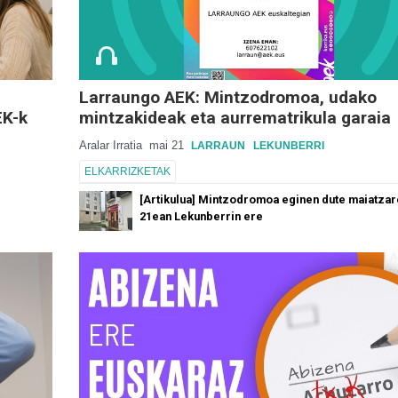
Larraungo AEK: Mintzodromoa, udako
EK-k
mintzakideak eta aurrematrikula garaia
Aralar Irratia
mai 21
LARRAUN
LEKUNBERRI
ELKARRIZKETAK
[Artikulua] Mintzodromoa eginen dute maiatza
21ean Lekunberrin ere