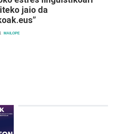
iteko jaio da
koak.eus”
1
MAILOPE