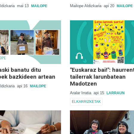
ldizkaria
mai 13
Mailope Aldizkaria
api 20
MAILOPE
MAILOPE
aski banatu ditu
"Euskaraz bai!": haurre
pek bazkideen artean
tailerrak larunbatean
Madotzen
ldizkaria
api 16
MAILOPE
Aralar Irratia
api 15
LARRAUN
ELKARRIZKETAK