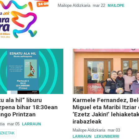
Mailope Aldizkaria
mar 22
MAILOPE
u ala hil” liburu
Karmele Fernandez, Be
zpena bihar 18:30ean
Miguel eta Maribi Itziar 
ungo Printzan
‘Ezetz Jakin!’ lehiaketa
irabazleak
atia
mar 05
LARRAUN
Mailope Aldizkaria
mar 03
IZKETAK
LARRAUN
LEKUNBERRI