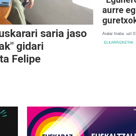
aurre eg
guretxo
uskarari saria jaso
Aralar Irratia
uzt 0
ak" gidari
ELKARRIZKETAK
ta Felipe