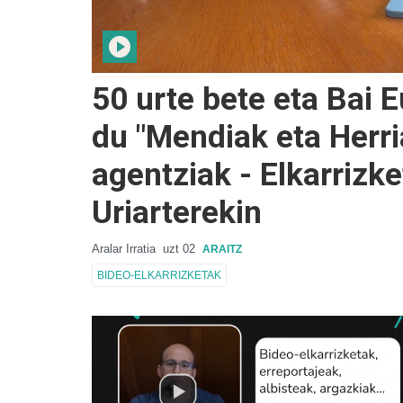
50 urte bete eta Bai E
du "Mendiak eta Herri
agentziak - Elkarrizke
Uriarterekin
Aralar Irratia
uzt 02
ARAITZ
BIDEO-ELKARRIZKETAK