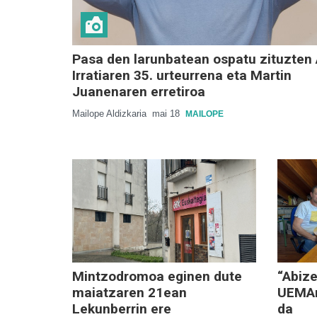
Pasa den larunbatean ospatu zituzten 
Irratiaren 35. urteurrena eta Martin
Juanenaren erretiroa
Mailope Aldizkaria
mai 18
MAILOPE
Mintzodromoa eginen dute
“Abize
maiatzaren 21ean
UEMAr
Lekunberrin ere
da