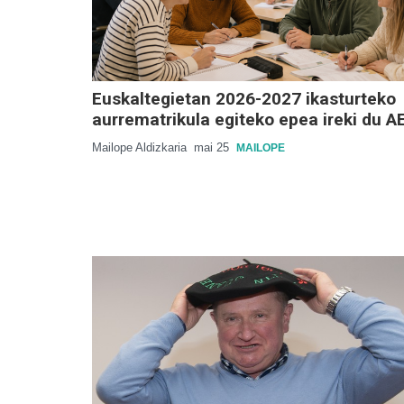
Euskaltegietan 2026-2027 ikasturteko
aurrematrikula egiteko epea ireki du A
Mailope Aldizkaria
mai 25
MAILOPE