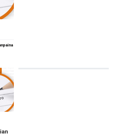
anpaina
ian