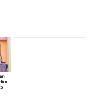
len
dira
ko