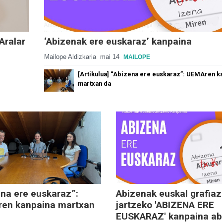
Aralar
‘Abizenak ere euskaraz’ kanpaina
Mailope Aldizkaria
mai 14
MAILOPE
[Artikulua] “Abizena ere euskaraz”: UEMAren k
martxan da
na ere euskaraz”:
Abizenak euskal grafiaz
en kanpaina martxan
jartzeko 'ABIZENA ERE
EUSKARAZ' kanpaina ab