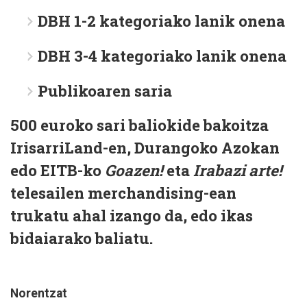
DBH 1-2 kategoriako lanik onena
DBH 3-4 kategoriako lanik onena
Publikoaren saria
500 euroko sari baliokide bakoitza
IrisarriLand-en, Durangoko Azokan
edo EITB-ko
Goazen!
eta
Irabazi arte!
telesailen merchandising-ean
trukatu ahal izango da, edo ikas
bidaiarako baliatu.
Norentzat