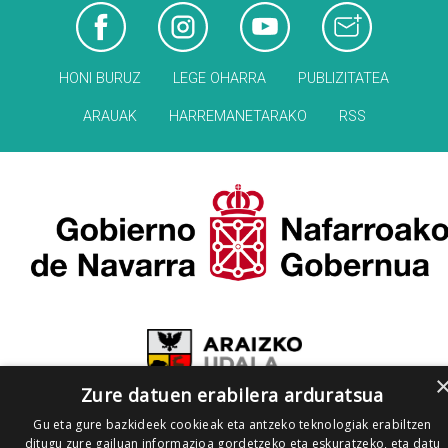
HONI BURUZ
LEGE OHARRA
PUBLIZITATEA
ARAUAK
HARREMANETARAKO
RSS
Zure datuen erabilera arduratsua
Gu eta gure bazkideek cookieak eta antzeko teknologiak erabiltzen
ditugu zure gailuan informazioa gordetzeko eta eskuratzeko, eta datu