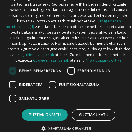
pertsonalak tratatzeko (adibidez, zure IP helbidea, identifikatzaile
bakarrak eta nabigazio-datuak), iragarki eta eduki pertsonalizatuak
eskaintzeko, iragarkiak eta edukia neurtzeko, audientziaren inguruko
ikuspegiak lortzeko eta zerbitzuak hobetzeko.
Hirugarrenen
hornitzaileek (4)
zure datuak ere trata ditzakete helburu hauetarako eta
beste batzuetarako, besteak beste kokapen geografiko zehatzeko
datuak eta gailuaren ezaugarriak erabiliz. Zure aukerak webgune honi
soilik aplikatzen zaizkio. Hornitzaile batzuek baimena beharrean
interes legitimoa oinarri gisa erabil dezakete; aurka egiteko eskubidea
duzu
Iragarkien ezarpenak
atalean. Zure baimena edozein unetan ken
dezakezu
Cookieen ezarpenak
atalean.
Pribatutasun-politika
BEHAR-BEHARREZKOA
ERRENDIMENDUA
BIDERATZEA
FUNTZIONALTASUNA
SAILKATU GABE
GUZTIAK ONARTU
GUZTIAK UKATU
XEHETASUNAK ERAKUTSI