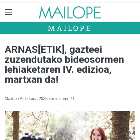
MAILOPE
ARNAS[ETIK], gazteei
zuzendutako bideosormen
lehiaketaren IV. edizioa,
martxan da!
Mailope Aldizkaria
2025eko irailaren 11