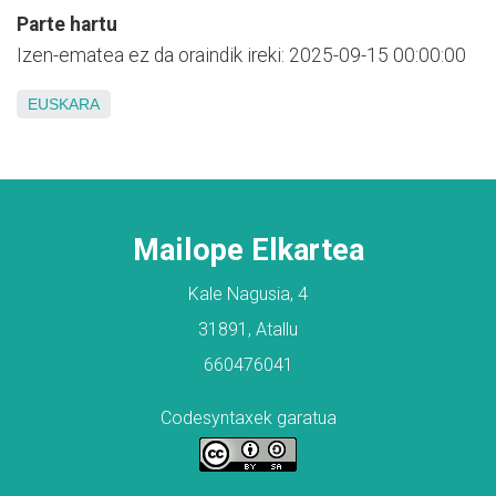
Parte hartu
Izen-ematea ez da oraindik ireki: 2025-09-15 00:00:00
EUSKARA
Mailope Elkartea
Kale Nagusia, 4
31891, Atallu
660476041
Codesyntaxek garatua