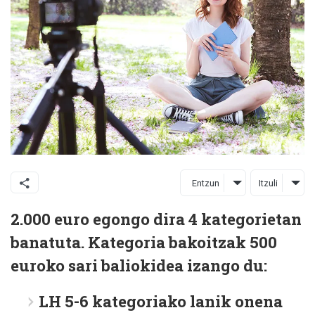
Entzun
Itzuli
2.000 euro egongo dira 4 kategorietan
banatuta. Kategoria bakoitzak 500
euroko sari baliokidea izango du:
LH 5-6 kategoriako lanik onena