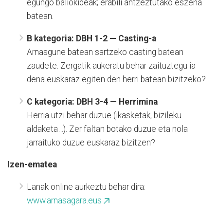
egungo baliokideak; erabili antzeztutako eszena
batean.
B kategoria: DBH 1-2 — Casting-a
Arnasgune batean sartzeko casting batean
zaudete. Zergatik aukeratu behar zaituztegu ia
dena euskaraz egiten den herri batean bizitzeko?
C kategoria: DBH 3-4 — Herrimina
Herria utzi behar duzue (ikasketak, bizileku
aldaketa…). Zer faltan botako duzue eta nola
jarraituko duzue euskaraz bizitzen?
Izen-ematea
Lanak online aurkeztu behar dira:
www.arnasagara.eus