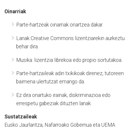
Oinarriak
Parte-hartzeak oinarriak onartzea dakar.
Lanak Creative Commons lizentziarekin aurkeztu
behar dira.
Musika: lizentzia librekoa edo propio sortutakoa.
Parte-hartzaileak adin txikikoak direnez, tutoreen
baimena ulertutzat emango da.
Ez dira onartuko irainak, diskriminazioa edo
errespetu gabeziak dituzten lanak.
Sustatzaileak
Eusko Jaurlaritza, Nafarroako Gobernua eta UEMA.