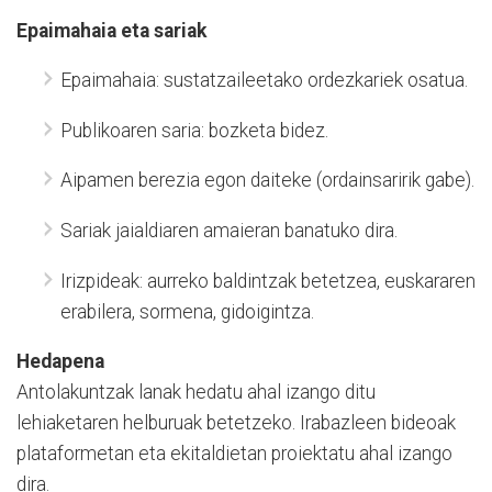
Epaimahaia eta sariak
Epaimahaia: sustatzaileetako ordezkariek osatua.
Publikoaren saria: bozketa bidez.
Aipamen berezia egon daiteke (ordainsaririk gabe).
Sariak jaialdiaren amaieran banatuko dira.
Irizpideak: aurreko baldintzak betetzea, euskararen
erabilera, sormena, gidoigintza.
Hedapena
Antolakuntzak lanak hedatu ahal izango ditu
lehiaketaren helburuak betetzeko. Irabazleen bideoak
plataformetan eta ekitaldietan proiektatu ahal izango
dira.