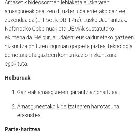
Arnasetik bideosormen lehiaketa euskararen
arnasguneak osatzen dituzten udalerrietako gazteei
zuzendua da (LH-5etik DBH-4ra). Eusko Jaurlaritzak,
Nafarroako Gobernuak eta UEMAk sustatutako
ekimena da. Helburua: udalerri euskaldunetako gazteen
hizkuntza ohituren inguruan gogoeta piztea, teknologia
berrietara eta gazteen komunikazio-hizkuntzara
egokituta.
Helburuak
Gazteak arnasguneen garrantziaz ohartzea.
Arnasguneetako kide izatearen harrotasuna
erakustea.
Parte-hartzea