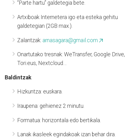
“Parte hartu” galdetegia bete.
Artxiboak Internetera igo eta esteka gehitu
galdetegian (2GB max.).
Zalantzak:
arnasagara@gmail.com
Onartutako tresnak: WeTransfer, Google Drive,
Tori.eus, Nextcloud…
Baldintzak
Hizkuntza: euskara.
Iraupena: gehienez 2 minutu.
Formatua: horizontala edo bertikala.
Lanak ikasleek egindakoak izan behar dira.