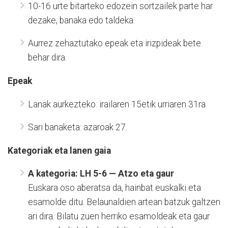
10-16 urte bitarteko edozein sortzailek parte har
dezake, banaka edo taldeka.
Aurrez zehaztutako epeak eta irizpideak bete
behar dira.
Epeak
Lanak aurkezteko: irailaren 15etik urriaren 31ra.
Sari banaketa: azaroak 27.
Kategoriak eta lanen gaia
A kategoria: LH 5-6 — Atzo eta gaur
Euskara oso aberatsa da, hainbat euskalki eta
esamolde ditu. Belaunaldien artean batzuk galtzen
ari dira. Bilatu zuen herriko esamoldeak eta gaur