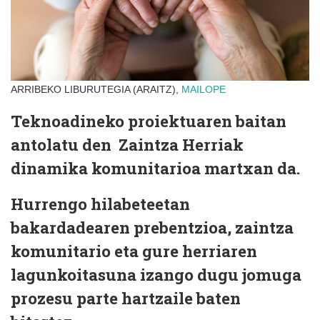
ARRIBEKO LIBURUTEGIA (ARAITZ),
MAILOPE
Teknoadineko proiektuaren baitan
antolatu den Zaintza Herriak
dinamika komunitarioa martxan da.
Hurrengo hilabeteetan
bakardadearen prebentzioa, zaintza
komunitario eta gure herriaren
lagunkoitasuna izango dugu jomuga
prozesu parte hartzaile baten