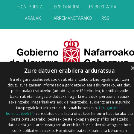
HONI BURUZ
LEGE OHARRA
PUBLIZITATEA
ARAUAK
HARREMANETARAKO
RSS
Zure datuen erabilera arduratsua
Gu eta gure bazkideek cookieak eta antzeko teknologiak erabiltzen
ditugu zure gailuan informazioa gordetzeko eta eskuratzeko, eta datu
pertsonalak tratatzeko (adibidez, zure IP helbidea, identifikatzaile
bakarrak eta nabigazio-datuak), iragarki eta eduki pertsonalizatuak
eskaintzeko, iragarkiak eta edukia neurtzeko, audientziaren inguruko
ikuspegiak lortzeko eta zerbitzuak hobetzeko.
Hirugarrenen
hornitzaileek (4)
zure datuak ere trata ditzakete helburu hauetarako eta
beste batzuetarako, besteak beste kokapen geografiko zehatzeko
datuak eta gailuaren ezaugarriak erabiliz. Zure aukerak webgune honi
soilik aplikatzen zaizkio. Hornitzaile batzuek baimena beharrean