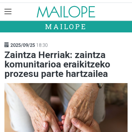
MAILOPE
2025/09/25
18:30
Zaintza Herriak: zaintza
komunitarioa eraikitzeko
prozesu parte hartzailea