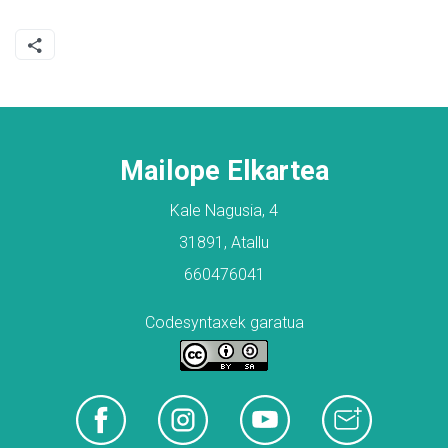
Mailope Elkartea
Kale Nagusia, 4
31891, Atallu
660476041
Codesyntaxek garatua