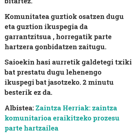
bitartez.
Komunitatea guztiok osatzen dugu
eta guztion ikuspegia da
garrantzitsua , horregatik parte
hartzera gonbidatzen zaitugu.
Saioekin hasi aurretik galdetegi txiki
bat prestatu dugu lehenengo
ikuspegi bat jasotzeko. 2 minutu
besterik ez da.
Albistea:
Zaintza Herriak: zaintza
komunitarioa eraikitzeko prozesu
parte hartzailea