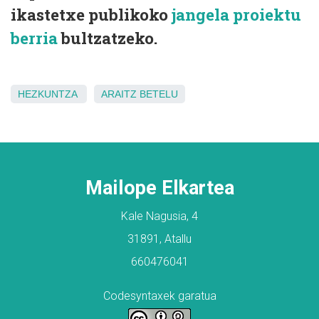
ikastetxe publikoko
jangela proiektu
berria
bultzatzeko.
HEZKUNTZA
ARAITZ
BETELU
Mailope Elkartea
Kale Nagusia, 4
31891, Atallu
660476041
Codesyntaxek garatua