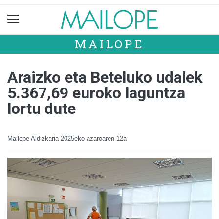
MAILOPE
Araizko eta Beteluko udalek
5.367,69 euroko laguntza
lortu dute
Mailope Aldizkaria
2025eko azaroaren 12a