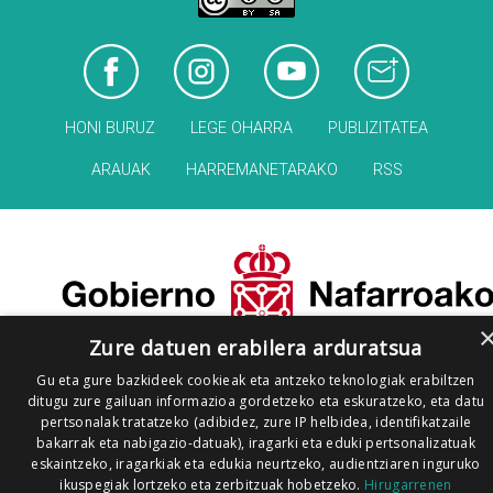
HONI BURUZ
LEGE OHARRA
PUBLIZITATEA
ARAUAK
HARREMANETARAKO
RSS
Zure datuen erabilera arduratsua
Gu eta gure bazkideek cookieak eta antzeko teknologiak erabiltzen
ditugu zure gailuan informazioa gordetzeko eta eskuratzeko, eta datu
pertsonalak tratatzeko (adibidez, zure IP helbidea, identifikatzaile
bakarrak eta nabigazio-datuak), iragarki eta eduki pertsonalizatuak
eskaintzeko, iragarkiak eta edukia neurtzeko, audientziaren inguruko
ikuspegiak lortzeko eta zerbitzuak hobetzeko.
Hirugarrenen