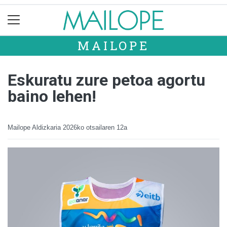
MAILOPE
Eskuratu zure petoa agortu
baino lehen!
Mailope Aldizkaria
2026ko otsailaren 12a