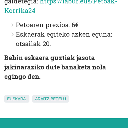
galdetegia:
https://labur.eus/Petoak-
Korrika24
Petoaren prezioa: 6€
Eskaerak egiteko azken eguna:
otsailak 20.
Behin eskaera guztiak jasota
jakinaraziko dute banaketa nola
egingo den.
EUSKARA
ARAITZ
BETELU