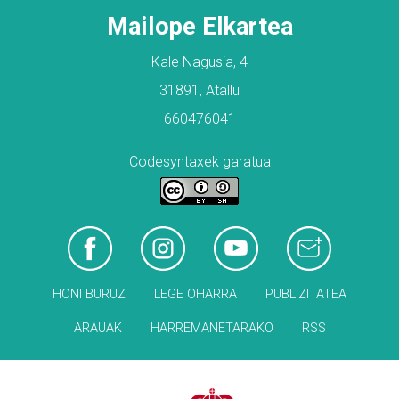
Mailope Elkartea
Kale Nagusia, 4
31891, Atallu
660476041
Codesyntaxek garatua
HONI BURUZ
LEGE OHARRA
PUBLIZITATEA
ARAUAK
HARREMANETARAKO
RSS