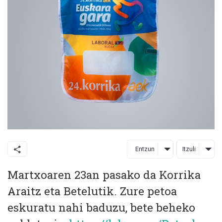
Entzun
Itzuli
Martxoaren 23an pasako da Korrika
Araitz eta Betelutik. Zure petoa
eskuratu nahi baduzu, bete beheko