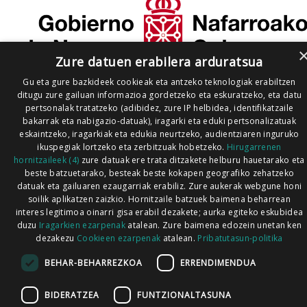
Zure datuen erabilera arduratsua
Gu eta gure bazkideek cookieak eta antzeko teknologiak erabiltzen
ditugu zure gailuan informazioa gordetzeko eta eskuratzeko, eta datu
pertsonalak tratatzeko (adibidez, zure IP helbidea, identifikatzaile
bakarrak eta nabigazio-datuak), iragarki eta eduki pertsonalizatuak
eskaintzeko, iragarkiak eta edukia neurtzeko, audientziaren inguruko
ikuspegiak lortzeko eta zerbitzuak hobetzeko.
Hirugarrenen
hornitzaileek (4)
zure datuak ere trata ditzakete helburu hauetarako eta
beste batzuetarako, besteak beste kokapen geografiko zehatzeko
datuak eta gailuaren ezaugarriak erabiliz. Zure aukerak webgune honi
soilik aplikatzen zaizkio. Hornitzaile batzuek baimena beharrean
interes legitimoa oinarri gisa erabil dezakete; aurka egiteko eskubidea
duzu
Iragarkien ezarpenak
atalean. Zure baimena edozein unetan ken
dezakezu
Cookieen ezarpenak
atalean.
Pribatutasun-politika
BEHAR-BEHARREZKOA
ERRENDIMENDUA
BIDERATZEA
FUNTZIONALTASUNA