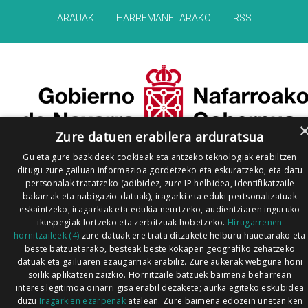
ARAUAK
HARREMANETARAKO
RSS
Zure datuen erabilera arduratsua
Gu eta gure bazkideek cookieak eta antzeko teknologiak erabiltzen
ditugu zure gailuan informazioa gordetzeko eta eskuratzeko, eta datu
pertsonalak tratatzeko (adibidez, zure IP helbidea, identifikatzaile
bakarrak eta nabigazio-datuak), iragarki eta eduki pertsonalizatuak
eskaintzeko, iragarkiak eta edukia neurtzeko, audientziaren inguruko
ikuspegiak lortzeko eta zerbitzuak hobetzeko.
Hirugarrenen
hornitzaileek (4)
zure datuak ere trata ditzakete helburu hauetarako eta
beste batzuetarako, besteak beste kokapen geografiko zehatzeko
datuak eta gailuaren ezaugarriak erabiliz. Zure aukerak webgune honi
soilik aplikatzen zaizkio. Hornitzaile batzuek baimena beharrean
interes legitimoa oinarri gisa erabil dezakete; aurka egiteko eskubidea
duzu
Iragarkien ezarpenak
atalean. Zure baimena edozein unetan ken