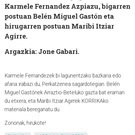
Karmele Fernandez Azpiazu, bigarren
postuan Belén Miguel Gastón eta
hirugarren postuan Maribi Itziar
Agirre.
Argazkia: Jone Gabari.
Karmele Fernandezek bi lagunentzako bazkaria edo
afaria irabazi du, Perkatzenea sagardotegian. Belén
Miguel Gastónek Arraztio-Beteluko gazta bat eraman
du etxera, eta Maribi Itziar Agirrek KORRIKAko
materiala bereganatu du.
Zorionak, hirukote!