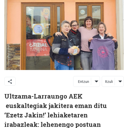
Entzun
Itzuli
Ultzama-Larraungo AEK
euskaltegiak jakitera eman ditu
‘Ezetz Jakin!’ lehiaketaren
irabazleak: lehenengo postuan