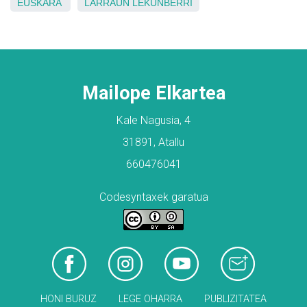
EUSKARA
LARRAUN
LEKUNBERRI
Mailope Elkartea
Kale Nagusia, 4
31891, Atallu
660476041
Codesyntaxek garatua
HONI BURUZ
LEGE OHARRA
PUBLIZITATEA