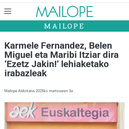
MAILOPE
Karmele Fernandez, Belen
Miguel eta Maribi Itziar dira
‘Ezetz Jakin!’ lehiaketako
irabazleak
Mailope Aldizkaria
2026ko martxoaren 3a