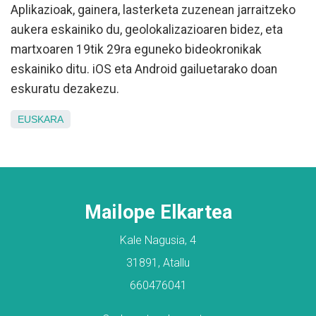
Aplikazioak, gainera, lasterketa zuzenean jarraitzeko
aukera eskainiko du, geolokalizazioaren bidez, eta
martxoaren 19tik 29ra eguneko bideokronikak
eskainiko ditu. iOS eta Android gailuetarako doan
eskuratu dezakezu.
EUSKARA
Mailope Elkartea
Kale Nagusia, 4
31891, Atallu
660476041