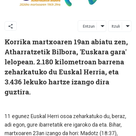
Entzun
Itzuli
Korrika martxoaren 19an abiatu zen,
Atharratzetik Bilbora, 'Euskara gara'
lelopean. 2.180 kilometroan barrena
zeharkatuko du Euskal Herria, eta
3.436 lekuko hartze izango dira
guztira.
11 egunez Euskal Herri osoa zeharkatuko du, beraz,
adi egon, gure ibarretatik ere igaroko da eta. Bihar,
martxoaren 23an izango da hori: Madotz (18:37),