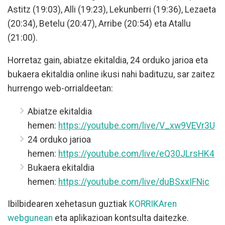
Astitz (19:03), Alli (19:23), Lekunberri (19:36), Lezaeta
(20:34), Betelu (20:47), Arribe (20:54) eta Atallu
(21:00).
Horretaz gain, abiatze ekitaldia, 24 orduko jarioa eta
bukaera ekitaldia online ikusi nahi badituzu, sar zaitez
hurrengo web-orrialdeetan:
Abiatze ekitaldia
hemen:
https://youtube.com/live/V_xw9VEVr3U
24 orduko jarioa
hemen:
https://youtube.com/live/eQ30JLrsHK4
Bukaera ekitaldia
hemen:
https://youtube.com/live/duBSxxIFNic
Ibilbidearen xehetasun guztiak
KORRIKAren
webgunean
eta aplikazioan kontsulta daitezke.