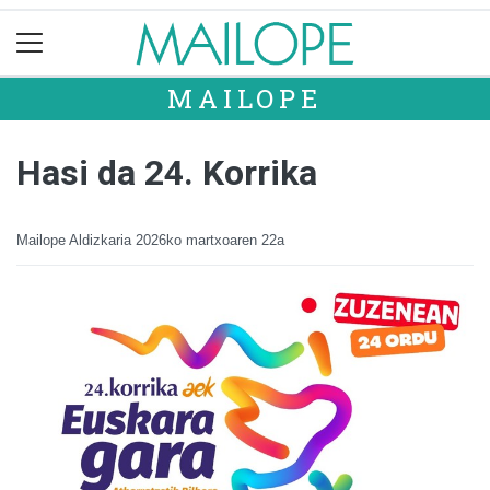
MAILOPE
Hasi da 24. Korrika
Mailope Aldizkaria
2026ko martxoaren 22a