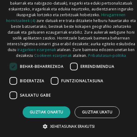
bakarrak eta nabigazio-datuak), iragarki eta eduki pertsonalizatuak
eskaintzeko, iragarkiak eta edukia neurtzeko, audientziaren inguruko
ikuspegiak lortzeko eta zerbitzuak hobetzeko.
Hirugarrenen
hornitzaileek (4)
zure datuak ere trata ditzakete helburu hauetarako eta
beste batzuetarako, besteak beste kokapen geografiko zehatzeko
datuak eta gailuaren ezaugarriak erabiliz. Zure aukerak webgune honi
soilik aplikatzen zaizkio. Hornitzaile batzuek baimena beharrean
interes legitimoa oinarri gisa erabil dezakete; aurka egiteko eskubidea
duzu
Iragarkien ezarpenak
atalean. Zure baimena edozein unetan ken
dezakezu
Cookieen ezarpenak
atalean.
Pribatutasun-politika
BEHAR-BEHARREZKOA
ERRENDIMENDUA
BIDERATZEA
FUNTZIONALTASUNA
SAILKATU GABE
GUZTIAK ONARTU
GUZTIAK UKATU
XEHETASUNAK ERAKUTSI