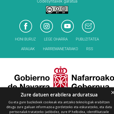
Codesyntaxek garatua
HONI BURUZ
LEGE OHARRA
PUBLIZITATEA
ARAUAK
HARREMANETARAKO
RSS
Zure datuen erabilera arduratsua
Gu eta gure bazkideek cookieak eta antzeko teknologiak erabiltzen
ditugu zure gailuan informazioa gordetzeko eta eskuratzeko, eta datu
pertsonalak tratatzeko (adibidez, zure IP helbidea, identifikatzaile