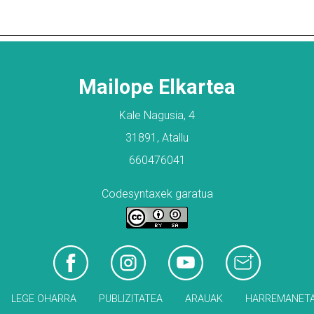
Mailope Elkartea
Kale Nagusia, 4
31891, Atallu
660476041
Codesyntaxek garatua
LEGE OHARRA
PUBLIZITATEA
ARAUAK
HARREMANET