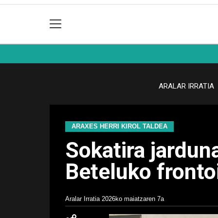
ARALAR IRRATIA
ARAXES HERRI KIROL TALDEA
Sokatira jardun
Beteluko fronto
Aralar Irratia
2026ko maiatzaren 7a