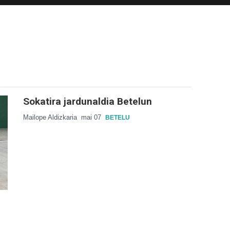
Sokatira jardunaldia Betelun
Mailope Aldizkaria
mai 07
BETELU