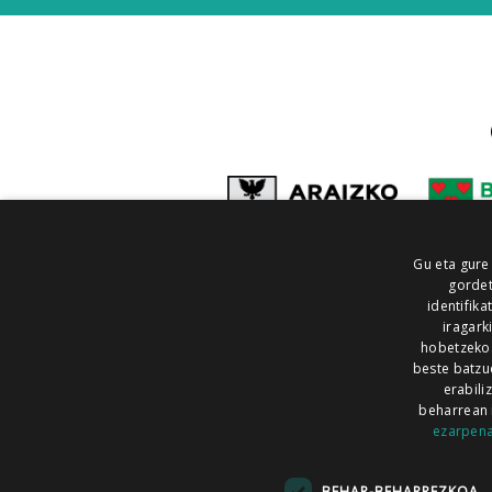
Gu eta gure
gordet
identifika
iragark
hobetzeko
beste batzu
erabili
beharrean 
ezarpen
AIARALDEA
AIKOR
AIURRI
ALEA
BEGITU
ERRAN
EUSKALERRIA IRRA
BEHAR-BEHARREZKOA