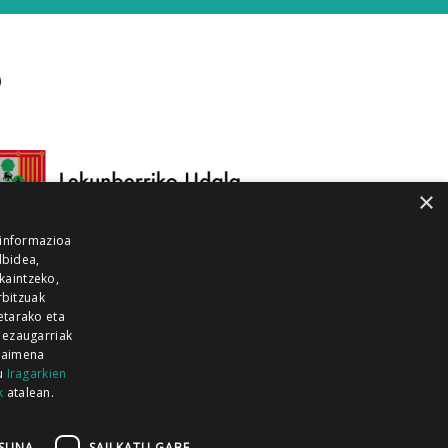
×
 informazioa
lbidea,
skaintzeko,
rbitzuak
etarako eta
 ezaugarriak
 baimena
zu
Iragarkien
k
atalean.
EITIA GUKA
AZKOITIA GUKA
BARRENA
GUKA
GUKA TELEBISTA
HIRUKA
SUNA
SAILKATU GABE