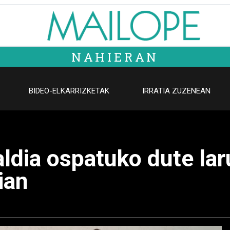
NAHIERAN
BIDEO-ELKARRIZKETAK
IRRATIA ZUZENEAN
aldia ospatuko dute la
ian