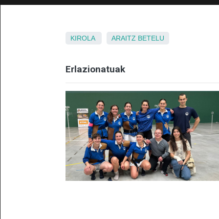
KIROLA
ARAITZ
BETELU
Erlazionatuak