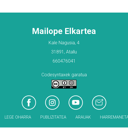
Mailope Elkartea
Kale Nagusia, 4
31891, Atallu
660476041
Codesyntaxek garatua
LEGE OHARRA
PUBLIZITATEA
ARAUAK
HARREMANET