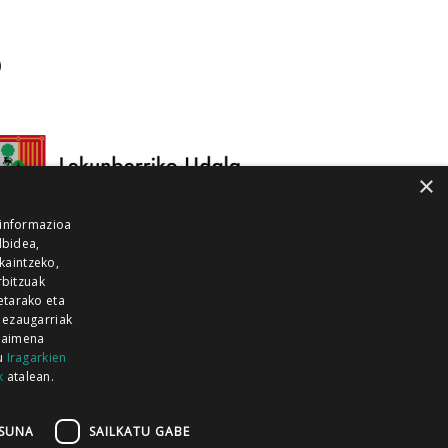
×
 informazioa
lbidea,
skaintzeko,
rbitzuak
etarako eta
 ezaugarriak
 baimena
zu
Iragarkien
k
atalean.
EITIA GUKA
AZKOITIA GUKA
BARRENA
GUKA
GUKA TELEBISTA
HIRUKA
SUNA
SAILKATU GABE
Z GUKA
ZUMAIA GUKA
28 KANALA