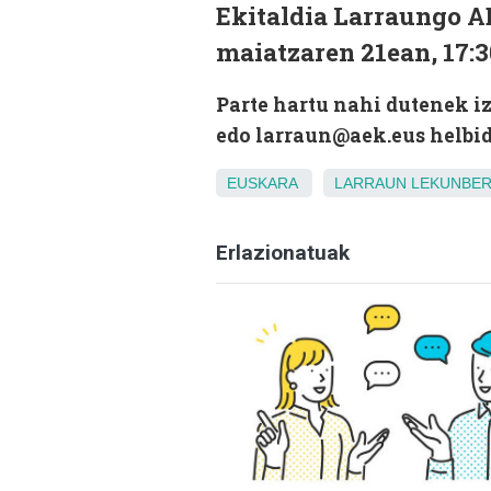
Ekitaldia Larraungo A
maiatzaren 21ean, 17:3
Parte hartu nahi dutenek i
edo larraun@aek.eus helbid
EUSKARA
LARRAUN
LEKUNBER
Erlazionatuak