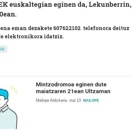
EK euskaltegian eginen da, Lekunberrin,
0ean.
zena eman dezakete 607622102 telefonora deituz
e elektronikora idatziz.
RI
Mintzodromoa eginen dute
maiatzaren 21ean Ultzaman
Mailope Aldizkaria
mai 13
MAILOPE