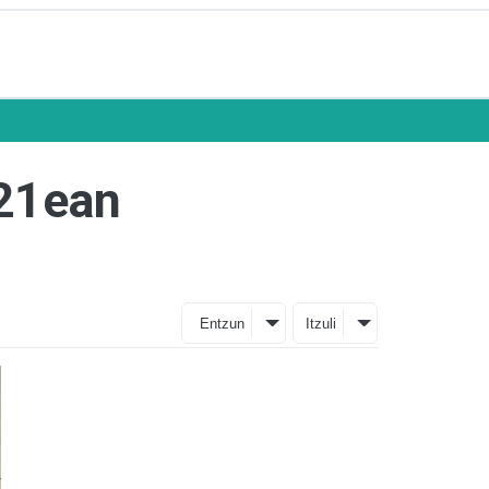
 21ean
Entzun
Itzuli