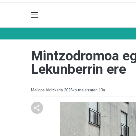
Mintzodromoa eg
Lekunberrin ere
Mailope Aldizkaria
2026ko maiatzaren 13a