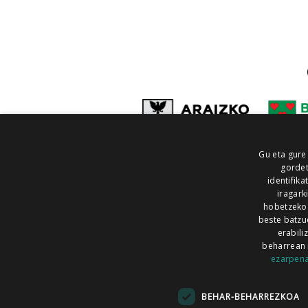
Gu eta gure
gordet
identifika
iragark
hobetzeko
beste batzu
erabili
beharrean 
ezarpen
AIARALDEA
AIKOR
AIURRI
ALEA
BEGITU
ERRAN
EUSKALERRIA IRRA
BEHAR-BEHARREZKOA
KRONIKA
MAILOPE
NOAUA
O