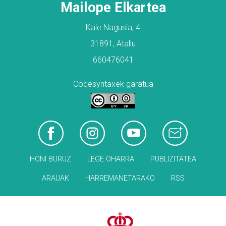
Mailope Elkartea
Kale Nagusia, 4
31891, Atallu
660476041
Codesyntaxek garatua
HONI BURUZ
LEGE OHARRA
PUBLIZITATEA
ARAUAK
HARREMANETARAKO
RSS