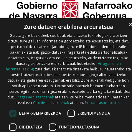
Zure datuen erabilera arduratsua
Gu eta gure bazkideek cookieak eta antzeko teknologiak erabiltzen
ditugu zure gailuan informazioa gordetzeko eta eskuratzeko, eta datu
pertsonalak tratatzeko (adibidez, zure IP helbidea, identifikatzaile
bakarrak eta nabigazio-datuak), iragarki eta eduki pertsonalizatuak
eskaintzeko, iragarkiak eta edukia neurtzeko, audientziaren inguruko
ikuspegiak lortzeko eta zerbitzuak hobetzeko.
Hirugarrenen
hornitzaileek (4)
zure datuak ere trata ditzakete helburu hauetarako eta
beste batzuetarako, besteak beste kokapen geografiko zehatzeko
datuak eta gailuaren ezaugarriak erabiliz. Zure aukerak webgune honi
soilik aplikatzen zaizkio. Hornitzaile batzuek baimena beharrean
interes legitimoa oinarri gisa erabil dezakete; aurka egiteko eskubidea
duzu
Iragarkien ezarpenak
atalean. Zure baimena edozein unetan ken
dezakezu
Cookieen ezarpenak
atalean.
Pribatutasun-politika
BEHAR-BEHARREZKOA
ERRENDIMENDUA
BIDERATZEA
FUNTZIONALTASUNA