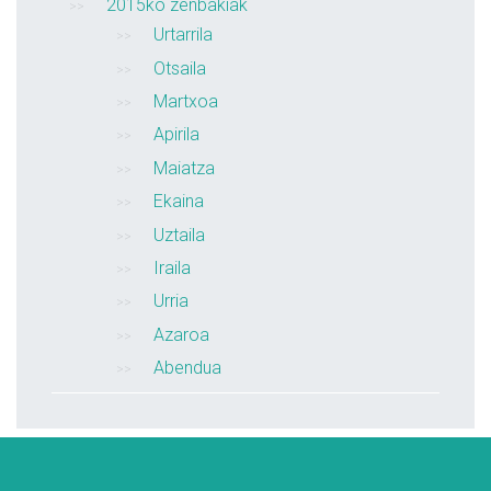
2015ko zenbakiak
Urtarrila
Otsaila
Martxoa
Apirila
Maiatza
Ekaina
Uztaila
Iraila
Urria
Azaroa
Abendua