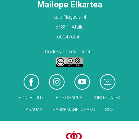
Mailope Elkartea
Kale Nagusia, 4
31891, Atallu
660476041
Codesyntaxek garatua
HONI BURUZ
LEGE OHARRA
PUBLIZITATEA
ARAUAK
HARREMANETARAKO
RSS