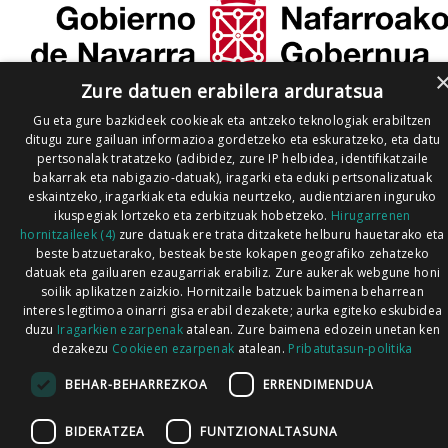
Zure datuen erabilera arduratsua
Gu eta gure bazkideek cookieak eta antzeko teknologiak erabiltzen
ditugu zure gailuan informazioa gordetzeko eta eskuratzeko, eta datu
pertsonalak tratatzeko (adibidez, zure IP helbidea, identifikatzaile
bakarrak eta nabigazio-datuak), iragarki eta eduki pertsonalizatuak
eskaintzeko, iragarkiak eta edukia neurtzeko, audientziaren inguruko
ikuspegiak lortzeko eta zerbitzuak hobetzeko.
Hirugarrenen
hornitzaileek (4)
zure datuak ere trata ditzakete helburu hauetarako eta
beste batzuetarako, besteak beste kokapen geografiko zehatzeko
datuak eta gailuaren ezaugarriak erabiliz. Zure aukerak webgune honi
soilik aplikatzen zaizkio. Hornitzaile batzuek baimena beharrean
interes legitimoa oinarri gisa erabil dezakete; aurka egiteko eskubidea
duzu
Iragarkien ezarpenak
atalean. Zure baimena edozein unetan ken
dezakezu
Cookieen ezarpenak
atalean.
Pribatutasun-politika
BEHAR-BEHARREZKOA
ERRENDIMENDUA
BIDERATZEA
FUNTZIONALTASUNA