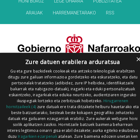
HONI BURUZ
LEGE OHARRA
PUBLIZITATEA
ARAUAK
HARREMANETARAKO
RSS
Zure datuen erabilera arduratsua
Gu eta gure bazkideek cookieak eta antzeko teknologiak erabiltzen
ditugu zure gailuan informazioa gordetzeko eta eskuratzeko, eta datu
pertsonalak tratatzeko (adibidez, zure IP helbidea, identifikatzaile
bakarrak eta nabigazio-datuak), iragarki eta eduki pertsonalizatuak
eskaintzeko, iragarkiak eta edukia neurtzeko, audientziaren inguruko
ikuspegiak lortzeko eta zerbitzuak hobetzeko.
Hirugarrenen
hornitzaileek (4)
zure datuak ere trata ditzakete helburu hauetarako eta
beste batzuetarako, besteak beste kokapen geografiko zehatzeko
datuak eta gailuaren ezaugarriak erabiliz. Zure aukerak webgune honi
soilik aplikatzen zaizkio. Hornitzaile batzuek baimena beharrean
interes legitimoa oinarri gisa erabil dezakete; aurka egiteko eskubidea
duzu
Iragarkien ezarpenak
atalean. Zure baimena edozein unetan ken