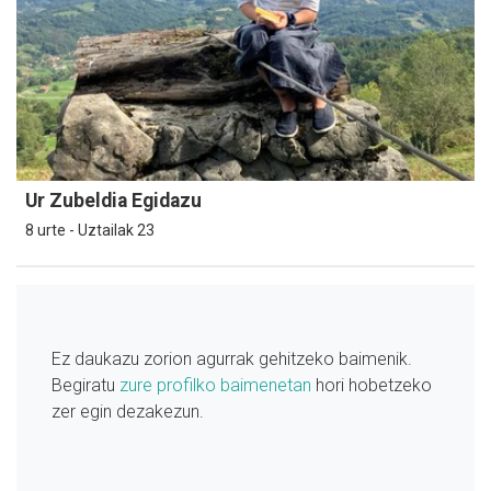
Ur Zubeldia Egidazu
8 urte - Uztailak 23
Ez daukazu zorion agurrak gehitzeko baimenik.
Begiratu
zure profilko baimenetan
hori hobetzeko
zer egin dezakezun.