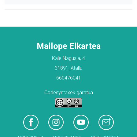
Mailope Elkartea
Kale Nagusia, 4
31891, Atallu
660476041
Codesyntaxek garatua