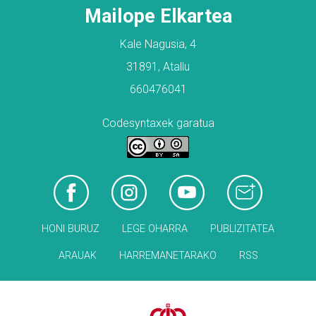
Mailope Elkartea
Kale Nagusia, 4
31891, Atallu
660476041
Codesyntaxek garatua
HONI BURUZ
LEGE OHARRA
PUBLIZITATEA
ARAUAK
HARREMANETARAKO
RSS