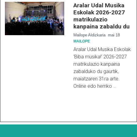
Aralar Udal Musika
Eskolak 2026-2027
matrikulazio
kanpaina zabaldu du
Mailope Aldizkaria
mai 18
MAILOPE
Aralar Udal Musika Eskolak
‘Biba musika!’ 2026-2027
matrikulazio kanpaina
zabalduko du gaurtik,
maiatzaren 31ra arte.
Online edo herriko …