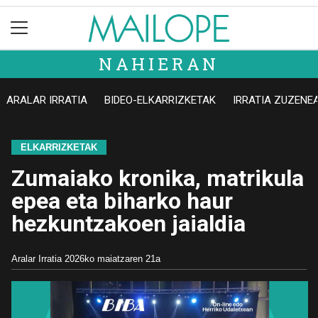
NAHIERAN
ARALAR IRRATIA
BIDEO-ELKARRIZKETAK
IRRATIA ZUZENE
ELKARRIZKETAK
Zumaiako kronika, matrikula
epea eta biharko haur
hezkuntzakoen jaialdia
Aralar Irratia
2026ko maiatzaren 21a