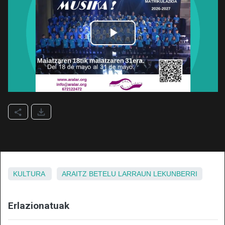
KULTURA
ARAITZ
BETELU
LARRAUN
LEKUNBERRI
Erlazionatuak