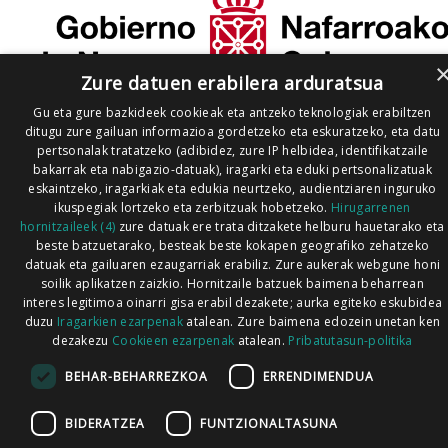
Zure datuen erabilera arduratsua
Gu eta gure bazkideek cookieak eta antzeko teknologiak erabiltzen
ditugu zure gailuan informazioa gordetzeko eta eskuratzeko, eta datu
pertsonalak tratatzeko (adibidez, zure IP helbidea, identifikatzaile
bakarrak eta nabigazio-datuak), iragarki eta eduki pertsonalizatuak
eskaintzeko, iragarkiak eta edukia neurtzeko, audientziaren inguruko
ikuspegiak lortzeko eta zerbitzuak hobetzeko.
Hirugarrenen
hornitzaileek (4)
zure datuak ere trata ditzakete helburu hauetarako eta
beste batzuetarako, besteak beste kokapen geografiko zehatzeko
datuak eta gailuaren ezaugarriak erabiliz. Zure aukerak webgune honi
soilik aplikatzen zaizkio. Hornitzaile batzuek baimena beharrean
interes legitimoa oinarri gisa erabil dezakete; aurka egiteko eskubidea
duzu
Iragarkien ezarpenak
atalean. Zure baimena edozein unetan ken
dezakezu
Cookieen ezarpenak
atalean.
Pribatutasun-politika
BEHAR-BEHARREZKOA
ERRENDIMENDUA
BIDERATZEA
FUNTZIONALTASUNA