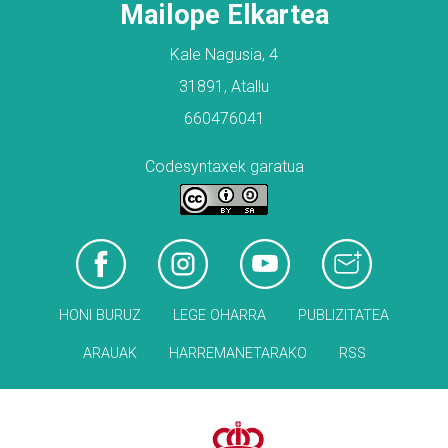
Mailope Elkartea
Kale Nagusia, 4
31891, Atallu
660476041
Codesyntaxek garatua
HONI BURUZ
LEGE OHARRA
PUBLIZITATEA
ARAUAK
HARREMANETARAKO
RSS