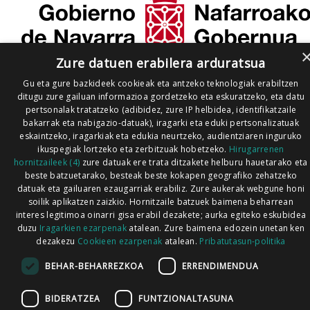
Zure datuen erabilera arduratsua
Gu eta gure bazkideek cookieak eta antzeko teknologiak erabiltzen
ditugu zure gailuan informazioa gordetzeko eta eskuratzeko, eta datu
pertsonalak tratatzeko (adibidez, zure IP helbidea, identifikatzaile
bakarrak eta nabigazio-datuak), iragarki eta eduki pertsonalizatuak
eskaintzeko, iragarkiak eta edukia neurtzeko, audientziaren inguruko
ikuspegiak lortzeko eta zerbitzuak hobetzeko.
Hirugarrenen
hornitzaileek (4)
zure datuak ere trata ditzakete helburu hauetarako eta
beste batzuetarako, besteak beste kokapen geografiko zehatzeko
datuak eta gailuaren ezaugarriak erabiliz. Zure aukerak webgune honi
soilik aplikatzen zaizkio. Hornitzaile batzuek baimena beharrean
interes legitimoa oinarri gisa erabil dezakete; aurka egiteko eskubidea
duzu
Iragarkien ezarpenak
atalean. Zure baimena edozein unetan ken
dezakezu
Cookieen ezarpenak
atalean.
Pribatutasun-politika
BEHAR-BEHARREZKOA
ERRENDIMENDUA
BIDERATZEA
FUNTZIONALTASUNA