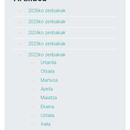
2026ko zenbakiak
2025ko zenbakiak
2024ko zenbakiak
2023ko zenbakiak
2022ko zenbakiak
Urtarrila
Otsaila
Martxoa
Apirila
Maiatza
Ekaina
Uztaila
Iraila