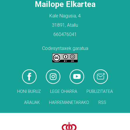
Mailope Elkartea
Kale Nagusia, 4
31891, Atallu
660476041
Codesyntaxek garatua
HONI BURUZ
LEGE OHARRA
PUBLIZITATEA
ARAUAK
HARREMANETARAKO
RSS