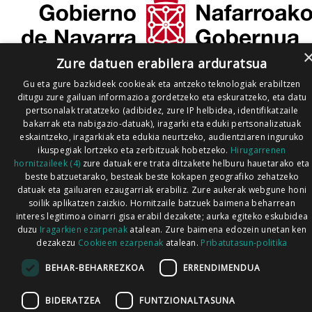
Zure datuen erabilera arduratsua
Gu eta gure bazkideek cookieak eta antzeko teknologiak erabiltzen
ditugu zure gailuan informazioa gordetzeko eta eskuratzeko, eta datu
pertsonalak tratatzeko (adibidez, zure IP helbidea, identifikatzaile
bakarrak eta nabigazio-datuak), iragarki eta eduki pertsonalizatuak
eskaintzeko, iragarkiak eta edukia neurtzeko, audientziaren inguruko
ikuspegiak lortzeko eta zerbitzuak hobetzeko.
Hirugarrenen
hornitzaileek (4)
zure datuak ere trata ditzakete helburu hauetarako eta
beste batzuetarako, besteak beste kokapen geografiko zehatzeko
datuak eta gailuaren ezaugarriak erabiliz. Zure aukerak webgune honi
soilik aplikatzen zaizkio. Hornitzaile batzuek baimena beharrean
interes legitimoa oinarri gisa erabil dezakete; aurka egiteko eskubidea
duzu
Iragarkien ezarpenak
atalean. Zure baimena edozein unetan ken
dezakezu
Cookieen ezarpenak
atalean.
Pribatutasun-politika
BEHAR-BEHARREZKOA
ERRENDIMENDUA
BIDERATZEA
FUNTZIONALTASUNA