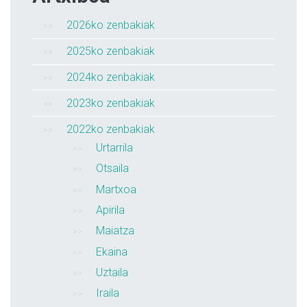
2026ko zenbakiak
2025ko zenbakiak
2024ko zenbakiak
2023ko zenbakiak
2022ko zenbakiak
Urtarrila
Otsaila
Martxoa
Apirila
Maiatza
Ekaina
Uztaila
Iraila